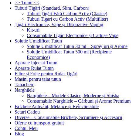
>> Tutun <<
Tuburi Țigări (Standard, Slim, Carbon)
Tuburi Țigări Fără Carbon Activ (Clasice)
Tuburi Tigari cu Carbon Activ (Multifilter)
Țigări Electronice, Vape și Dispozitive Vaping
Kit-uri
Consumabile Țigări Electronice și Cartușe Vape
Solutie Umidificat Tutun
Soluție Umidificat Tutun 30 ml – Spray-uri și Arome
Soluție Umidificat Tutun 500 ml (Recipiente
Economice)
Aparate Injectat Tutun
Aparate Rulat Tutun
Filtre și Foițe pentru Rulat Țigări
Masini pentru taiat tutun
Tabachere
Narghilele
Narghilele – Modele Clasice, Moderne și Shisha
Consumabile Narghilele – Cărbuni și Arome Premium
Brichete Antivânt, Metalice și Reîncărcabile
Seturi Cadou
Diverse – Consumabile Brichete, Scrumiere și Accesorii
Oferte cu transport gratuit
Contul Meu
Blog