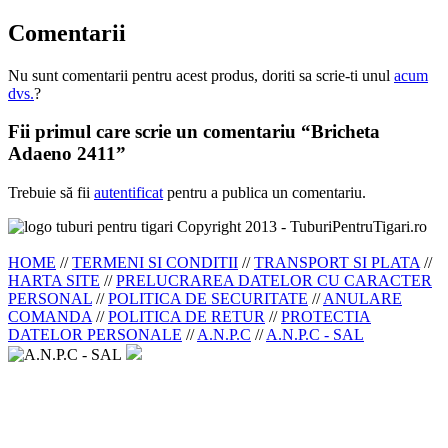
Comentarii
Nu sunt comentarii pentru acest produs, doriti sa scrie-ti unul
acum
dvs.
?
Fii primul care scrie un comentariu “Bricheta
Adaeno 2411”
Trebuie să fii
autentificat
pentru a publica un comentariu.
Copyright 2013 - TuburiPentruTigari.ro
HOME
//
TERMENI SI CONDITII
//
TRANSPORT SI PLATA
//
HARTA SITE
//
PRELUCRAREA DATELOR CU CARACTER
PERSONAL
//
POLITICA DE SECURITATE
//
ANULARE
COMANDA
//
POLITICA DE RETUR
//
PROTECTIA
DATELOR PERSONALE
//
A.N.P.C
//
A.N.P.C - SAL