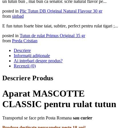
un tutun bun , mai bun ca senator. scrie natural flavor pe...
posted in
Plic Tutun DB Original Natural Flavour 30 gr
from
sinbad
E fun tutun foarte bine taiat, subtire, perfect pentru rulat tigari ;...
posted in
Tutun de rulat Primus Original 35 gr
from
Preda Cristian
Descriere
Informații adiționale
Ai intrebari despre produs?
Recenzii (0)
Descriere Produs
Aparat MASCOTTE
CLASSIC pentru rulat tutun
Transportul se face prin Posta Romana
sau curier
Produse destinate persoanelor peste 18 ani!