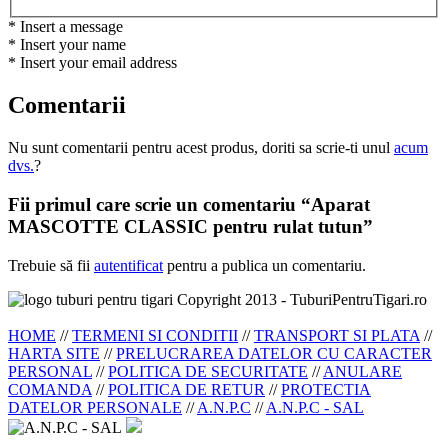
* Insert a message
* Insert your name
* Insert your email address
Comentarii
Nu sunt comentarii pentru acest produs, doriti sa scrie-ti unul
acum
dvs.
?
Fii primul care scrie un comentariu “Aparat
MASCOTTE CLASSIC pentru rulat tutun”
Trebuie să fii
autentificat
pentru a publica un comentariu.
Copyright 2013 - TuburiPentruTigari.ro
HOME
//
TERMENI SI CONDITII
//
TRANSPORT SI PLATA
//
HARTA SITE
//
PRELUCRAREA DATELOR CU CARACTER
PERSONAL
//
POLITICA DE SECURITATE
//
ANULARE
COMANDA
//
POLITICA DE RETUR
//
PROTECTIA
DATELOR PERSONALE
//
A.N.P.C
//
A.N.P.C - SAL