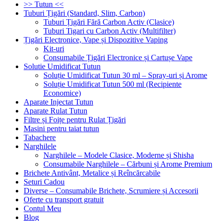
>> Tutun <<
Tuburi Țigări (Standard, Slim, Carbon)
Tuburi Țigări Fără Carbon Activ (Clasice)
Tuburi Tigari cu Carbon Activ (Multifilter)
Țigări Electronice, Vape și Dispozitive Vaping
Kit-uri
Consumabile Țigări Electronice și Cartușe Vape
Solutie Umidificat Tutun
Soluție Umidificat Tutun 30 ml – Spray-uri și Arome
Soluție Umidificat Tutun 500 ml (Recipiente
Economice)
Aparate Injectat Tutun
Aparate Rulat Tutun
Filtre și Foițe pentru Rulat Țigări
Masini pentru taiat tutun
Tabachere
Narghilele
Narghilele – Modele Clasice, Moderne și Shisha
Consumabile Narghilele – Cărbuni și Arome Premium
Brichete Antivânt, Metalice și Reîncărcabile
Seturi Cadou
Diverse – Consumabile Brichete, Scrumiere și Accesorii
Oferte cu transport gratuit
Contul Meu
Blog