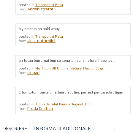
posted in
Transport si Plata
Administrator
from
My order is on hold whay
posted in
Transport si Plata
ales_potocnik1
from
un tutun bun , mai bun ca senator. scrie natural flavor pe...
posted in
Plic Tutun DB Original Natural Flavour 30 gr
sinbad
from
E fun tutun foarte bine taiat, subtire, perfect pentru rulat tigari
;...
posted in
Tutun de rulat Primus Original 35 gr
Preda Cristian
from
DESCRIERE
INFORMAȚII ADIȚIONALE