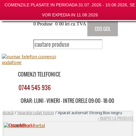
COMENZILE PLASATE IN PERIOADA 31.07..2026 - 10.08.2026, SE
VOR EXPEDIA IN 11.08.2026
0
Produse
0
00
lei cu TVA
COS GOL
COMENZI TELEFONICE
0744 545 936
ORAR: LUNI - VINERI - INTRE ORELE 09:00 - 18:00
Acasă
/
Aparate rulat tutun
/ Aparat automat Strong Box negru
‹ INAPOI LA PRODUSE