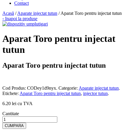
Contact
Acasă
/
Aparate injectat tutun
/ Aparat Toro pentru injectat tutun
‹ Inapoi la produse
Aparat Toro pentru injectat
tutun
Aparat Toro pentru injectat tutun
Cod Produs:
CODey1d9nyx
.
Categorie:
Aparate injectat tutun
.
Etichete:
Aparat Toro pentru injectat tutun
,
injector tutun
.
6.20 lei cu TVA
Cantitate
CUMPARA