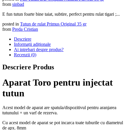
from
sinbad
E fun tutun foarte bine taiat, subtire, perfect pentru rulat tigari ;...
posted in
Tutun de rulat Primus Original 35 gr
from
Preda Cristian
Descriere
Informații adiționale
Ai intrebari despre produs?
Recenzii (0)
Descriere Produs
Aparat Toro pentru injectat
tutun
Acest model de aparat are spatula/dispozitivul pentru aranjarea
tutunului + un varf de rezerva.
Cu acest model de aparat se pot incarca toate tuburile cu diametrul
de apx. 8mm