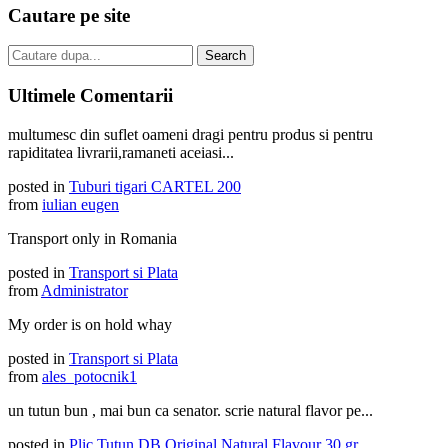
Cautare pe site
Ultimele Comentarii
multumesc din suflet oameni dragi pentru produs si pentru
rapiditatea livrarii,ramaneti aceiasi...
posted in
Tuburi tigari CARTEL 200
from
iulian eugen
Transport only in Romania
posted in
Transport si Plata
from
Administrator
My order is on hold whay
posted in
Transport si Plata
from
ales_potocnik1
un tutun bun , mai bun ca senator. scrie natural flavor pe...
posted in
Plic Tutun DB Original Natural Flavour 30 gr