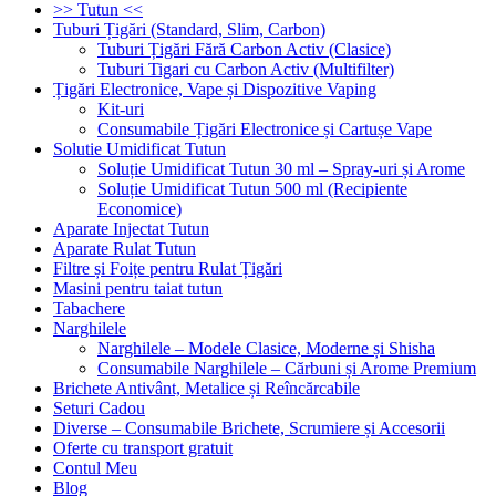
>> Tutun <<
Tuburi Țigări (Standard, Slim, Carbon)
Tuburi Țigări Fără Carbon Activ (Clasice)
Tuburi Tigari cu Carbon Activ (Multifilter)
Țigări Electronice, Vape și Dispozitive Vaping
Kit-uri
Consumabile Țigări Electronice și Cartușe Vape
Solutie Umidificat Tutun
Soluție Umidificat Tutun 30 ml – Spray-uri și Arome
Soluție Umidificat Tutun 500 ml (Recipiente
Economice)
Aparate Injectat Tutun
Aparate Rulat Tutun
Filtre și Foițe pentru Rulat Țigări
Masini pentru taiat tutun
Tabachere
Narghilele
Narghilele – Modele Clasice, Moderne și Shisha
Consumabile Narghilele – Cărbuni și Arome Premium
Brichete Antivânt, Metalice și Reîncărcabile
Seturi Cadou
Diverse – Consumabile Brichete, Scrumiere și Accesorii
Oferte cu transport gratuit
Contul Meu
Blog