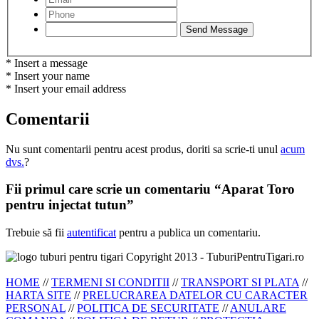
* Insert a message
* Insert your name
* Insert your email address
Comentarii
Nu sunt comentarii pentru acest produs, doriti sa scrie-ti unul
acum
dvs.
?
Fii primul care scrie un comentariu “Aparat Toro
pentru injectat tutun”
Trebuie să fii
autentificat
pentru a publica un comentariu.
Copyright 2013 - TuburiPentruTigari.ro
HOME
//
TERMENI SI CONDITII
//
TRANSPORT SI PLATA
//
HARTA SITE
//
PRELUCRAREA DATELOR CU CARACTER
PERSONAL
//
POLITICA DE SECURITATE
//
ANULARE