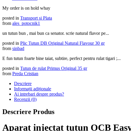
My order is on hold whay
posted in
Transport si Plata
from
ales_potocnik1
un tutun bun , mai bun ca senator. scrie natural flavor pe...
posted in
Plic Tutun DB Original Natural Flavour 30 gr
from
sinbad
E fun tutun foarte bine taiat, subtire, perfect pentru rulat tigari ;...
posted in
Tutun de rulat Primus Original 35 gr
from
Preda Cristian
Descriere
Informații adiționale
Ai intrebari despre produs?
Recenzii (0)
Descriere Produs
Aparat injectat tutun OCB Easy