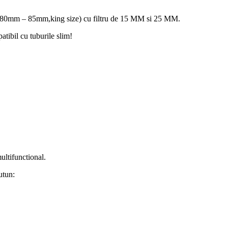
px 80mm – 85mm,king size) cu filtru de 15 MM si 25 MM.
tibil cu tuburile slim!
multifunctional.
utun: