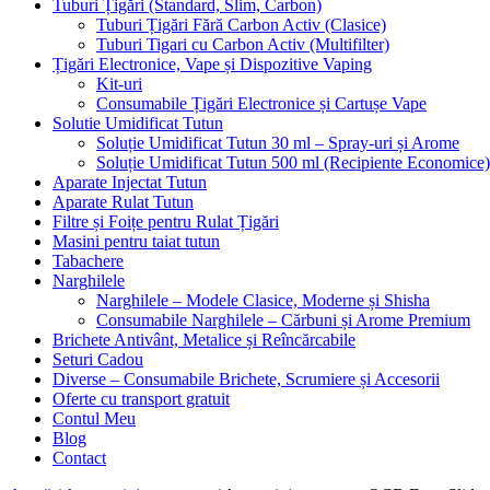
Tuburi Țigări (Standard, Slim, Carbon)
Tuburi Țigări Fără Carbon Activ (Clasice)
Tuburi Tigari cu Carbon Activ (Multifilter)
Țigări Electronice, Vape și Dispozitive Vaping
Kit-uri
Consumabile Țigări Electronice și Cartușe Vape
Solutie Umidificat Tutun
Soluție Umidificat Tutun 30 ml – Spray-uri și Arome
Soluție Umidificat Tutun 500 ml (Recipiente Economice)
Aparate Injectat Tutun
Aparate Rulat Tutun
Filtre și Foițe pentru Rulat Țigări
Masini pentru taiat tutun
Tabachere
Narghilele
Narghilele – Modele Clasice, Moderne și Shisha
Consumabile Narghilele – Cărbuni și Arome Premium
Brichete Antivânt, Metalice și Reîncărcabile
Seturi Cadou
Diverse – Consumabile Brichete, Scrumiere și Accesorii
Oferte cu transport gratuit
Contul Meu
Blog
Contact