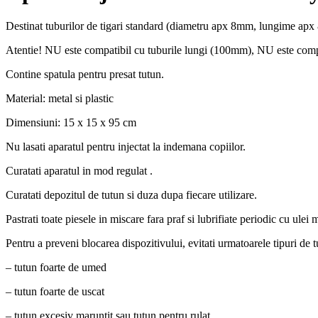
Destinat tuburilor de tigari standard (diametru apx 8mm, lungime a
Atentie! NU este compatibil cu tuburile lungi (100mm), NU este compa
Contine spatula pentru presat tutun.
Material: metal si plastic
Dimensiuni: 15 x 15 x 95 cm
Nu lasati aparatul pentru injectat la indemana copiilor.
Curatati aparatul in mod regulat .
Curatati depozitul de tutun si duza dupa fiecare utilizare.
Pastrati toate piesele in miscare fara praf si lubrifiate periodic cu ulei 
Pentru a preveni blocarea dispozitivului, evitati urmatoarele tipuri de t
– tutun foarte de umed
– tutun foarte de uscat
– tutun excesiv maruntit sau tutun pentru rulat