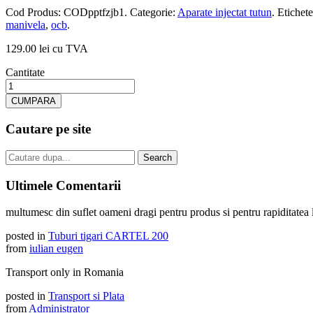
Cod Produs:
CODpptfzjb1
.
Categorie:
Aparate injectat tutun
.
Etichet
manivela
,
ocb
.
129.00 lei cu TVA
Cantitate
CUMPARA
Cautare pe site
Ultimele Comentarii
multumesc din suflet oameni dragi pentru produs si pentru rapiditatea li
posted in
Tuburi tigari CARTEL 200
from
iulian eugen
Transport only in Romania
posted in
Transport si Plata
from
Administrator