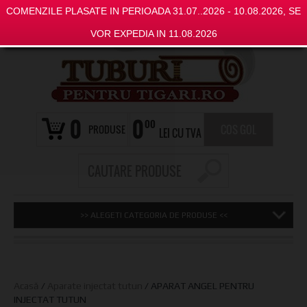
COMENZILE PLASATE IN PERIOADA 31.07..2026 - 10.08.2026, SE
VOR EXPEDIA IN 11.08.2026
0
0
00
PRODUSE
COS GOL
LEI CU TVA
>> ALEGETI CATEGORIA DE PRODUSE <<
Acasă
/
Aparate injectat tutun
/ APARAT ANGEL PENTRU
INJECTAT TUTUN