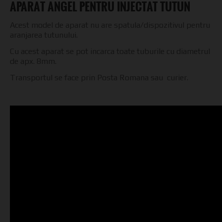
APARAT ANGEL PENTRU INJECTAT TUTUN
Acest model de aparat nu are spatula/dispozitivul pentru
aranjarea tutunului.
Cu acest aparat se pot incarca toate tuburile cu diametrul
de apx. 8mm.
Transportul se face prin Posta Romana sau curier.