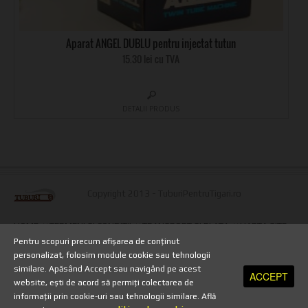
Aparat ANGEL DUBLU pentru injectat tutun
15.30 lei cu TVA
DETALII PRODUS
Copyright 2013 - TuburiPentruTigari.ro
HOME
//
TERMENI SI CONDITII
//
TRANSPORT SI PLATA
//
HARTA SITE
//
PRELUCRAREA DATELOR CU CARACTER PERSONAL
//
POLITICA DE
Pentru scopuri precum afișarea de conținut
SECURITATE
//
ANULARE COMANDA
//
POLITICA DE RETUR
//
personalizat, folosim module cookie sau tehnologii
PROTECTIA DATELOR PERSONALE
//
A.N.P.C
//
A.N.P.C - SAL
similare. Apăsând Accept sau navigând pe acest
ACCEPT
website, ești de acord să permiți colectarea de
informații prin cookie-uri sau tehnologii similare. Află