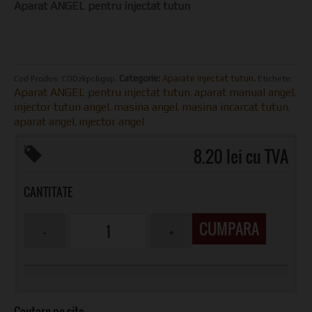
Aparat ANGEL pentru injectat tutun
Categorie:
Aparate injectat tutun
.
Cod Produs:
CODzkpc6gop
.
Etichete:
Aparat ANGEL pentru injectat tutun
aparat manual angel
,
,
injector tutun angel
masina angel
masina incarcat tutun
,
,
,
aparat angel
injector angel
,
.
8.20 lei cu TVA
CANTITATE
CUMPARA
Cautare pe site