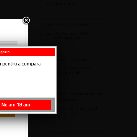
iulian eugen
from
Transport only in Romania
posted in
Transport si Plata
Administrator
from
agazin
026 -
My order is on hold whay
ala pentru a cumpara
posted in
Transport si Plata
ales_potocnik1
from
un tutun bun , mai bun ca senator.
scrie natural flavor pe...
Nu am 18 ani
posted in
Plic Tutun DB Original
Natural Flavour 30 gr
sinbad
from