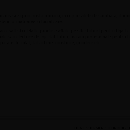
in aceasi zi prin posta romana, exceptie zilele de sambata, dumin
osta in urmatoarea zi lucratoare.
ccesati si celelalte produse aflate pe site: tuburi pentru tigari 
e sau electrice de injectat tutun, masini profesionale pentru t
, aparate de rulat, tabachere, mustiuce, grindere etc.
HOME
//
TERMENI SI CONDITII
//