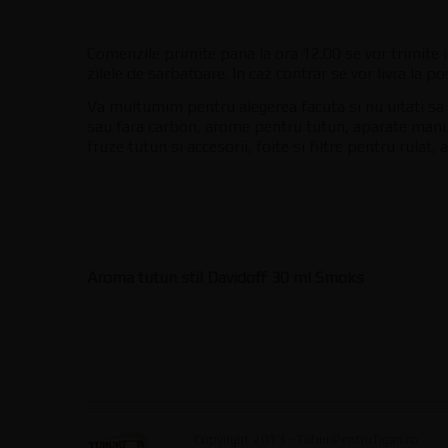
Comenzile primite pana la ora 12.00 se vor trimite 
zilele de sarbatoare. In caz contrar se vor livra la p
Va multumim pentru alegerea facuta si nu uitati sa a
sau fara carbon, arome pentru tutun, aparate manual
fruze tutun si accesorii, foite si filtre pentru rulat
Aroma tutun stil Davidoff 30 ml Smoks
Copyright 2013 - TuburiPentruTigari.ro