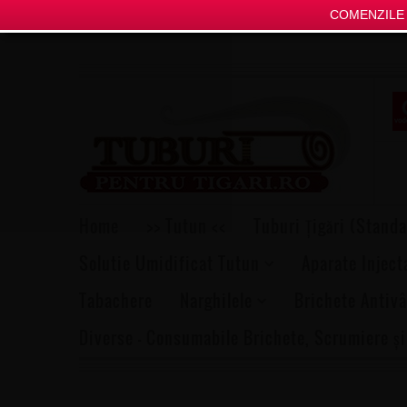
COMENZILE P
Home
>> Tutun <<
Tuburi Țigări (Standa
Solutie Umidificat Tutun
Aparate Inject
Tabachere
Narghilele
Brichete Antivâ
Diverse – Consumabile Brichete, Scrumiere și