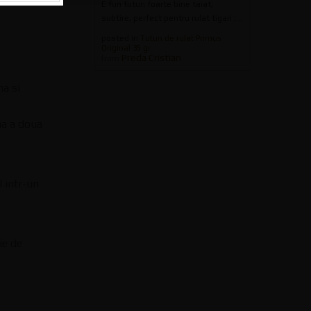
E fun tutun foarte bine taiat,
subtire, perfect pentru rulat tigari ;...
posted in
Tutun de rulat Primus
Original 35 gr
Preda Cristian
from
ma si
na a doua
 intr-un
ie de