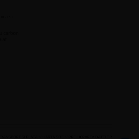
ica si
cu carbon
aiat
TRANSPORT SI PLATA
//
HARTA SITE
//
PRELUCRAREA DATELOR