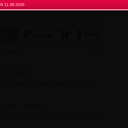
N 11.08.2026
AUTENTIFICARE
/
INREGISTRARE
0
0
00
 GOL
PRODUSE
LEI CU TVA
itive Vaping
 Rulat Țigări
Masini pentru taiat tutun
Blog
Contact