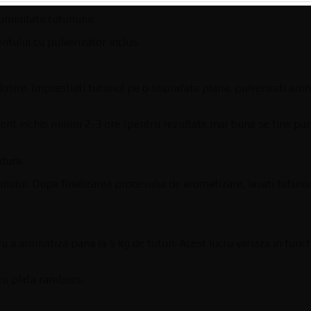
umiditatii tutunului.
ntului cu pulverizator inclus.
folosire. Imprastiati tutunul pe o suprafata plana, pulverizati aro
ient inchis minim 2-3 ore (pentru rezultate mai bune se tine pa
dura.
ului. Dupa finalizarea procesului de aromatizare, lasati tutunul
u a aromatiza pana la 5 kg de tutun. Acest lucru variaza in funct
cu plata ramburs.