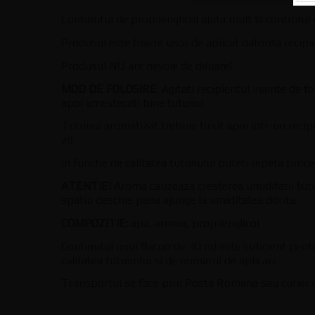
Continutul de propilenglicol ajuta mult la controlul 
Produsul este foarte usor de aplicat datorita recipie
Produsul NU are nevoie de diluare!
MOD DE FOLOSIRE
: Agitati recipientul inainte de 
apoi amestecati bine tutunul.
Tutunul aromatizat trebuie tinut apoi intr-un recip
zi)
In functie de calitatea tutunului puteti repeta proce
ATENTIE!
Aroma cauzeaza cresterea umiditatii tutun
spatiu deschis pana ajunge la umiditatea dorita.
COMPOZITIE:
apa, aroma, propilenglicol
Continutul unui flacon de 30 ml este suficient pentr
calitatea tutunului si de numarul de aplicari.
Transportul se face prin Posta Romana sau curier 