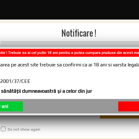
Notificare !
tie ! Trebuie sa ai cel putin 18 ani pentru a putea cumpara produse din acest m
Comenzile plasate in intervalul 31.07.2
area pe acest site trebuie sa confirmi ca ai 18 ani si varsta leg
10.08.2026, se vor expedia incepand cu
NTREBARI DESPRE PRODUS?
RECENZII (0)
11.08.2026
CE 2001/37/CEE
sănătăţii dumneavoastră şi a celor din jur
 ani
izare tutun vrac
Do not show again
acestuia, ~ SMOKS AROMA ~ da tutunului natural un gust unic,