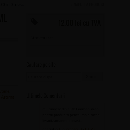
‹ INAPOI LA PRODUSE
f 30 ml Smoks
ML
12.00 lei cu TVA
Stoc epuizat
Cautare pe site
 Arome
,
Ultimele Comentarii
Aroma
:
multumesc din suflet oameni dragi
pentru produs si pentru rapiditatea
livrarii,ramaneti aceiasi...
posted in
Tuburi tigari CARTEL 200