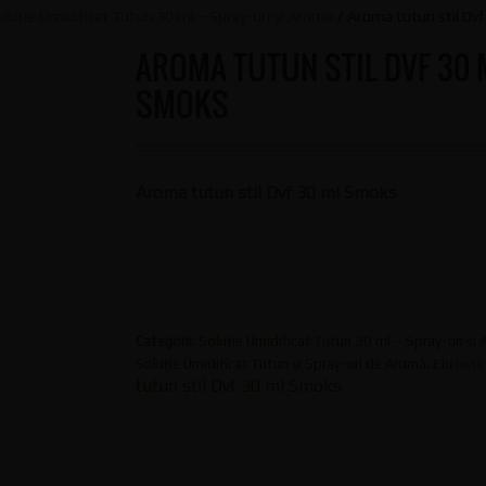
oluție Umidificat Tutun 30 ml – Spray-uri și Arome
/ Aroma tutun stil Dv
AROMA TUTUN STIL DVF 30 
SMOKS
Aroma tutun stil Dvf 30 ml Smoks
Categorii:
Soluție Umidificat Tutun 30 ml – Spray-uri și
Soluție Umidificat Tutun și Spray-uri de Aromă
.
Etichetă
tutun stil Dvf 30 ml Smoks
.