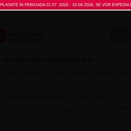
LASATE IN PERIOADA 31.07..2026 - 10.08.2026, SE VOR EXPEDIA I
COMENZI TELEFONICE
COS
0744 545 936
ORAR: LUNI - VINERI - INTRE ORELE 09:00 - 18:00
rd, Slim, Carbon)
Țigări Electronice, Vape și Dispoz
at Tutun
Aparate Rulat Tutun
Filtre și Foițe pentru
nt, Metalice și Reîncărcabile
Seturi Cadou
 Accesorii
Oferte cu transport gratuit
Contul Meu