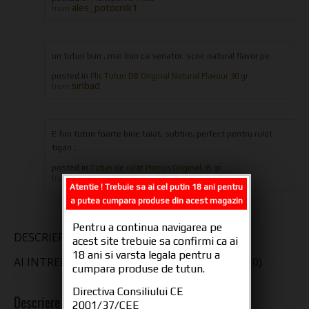
ales_potocnik1
from
un tutun bun , mai bun ca senator. scrie natural flavor pe...
posted in
Plic Tutun DB Original Natural Flavour 30 gr
sinbad
from
E fun tutun foarte bine taiat, subtire, perfect pentru rulat
tigari ;...
posted in
Tutun de rulat Primus Original 35 gr
Preda Cristian
from
Atentie ! Trebuie sa ai cel putin 18 ani pentru
a putea cumpara produse din acest magazin
Pentru a continua navigarea pe
DESCRIERE
INFORMAȚII ADIȚIONALE
acest site trebuie sa confirmi ca ai
18 ani si varsta legala pentru a
AI INTREBARI DESPRE PRODUS?
RECENZII (0)
cumpara produse de tutun.
Directiva Consiliului CE
Descriere Produs
2001/37/CEE