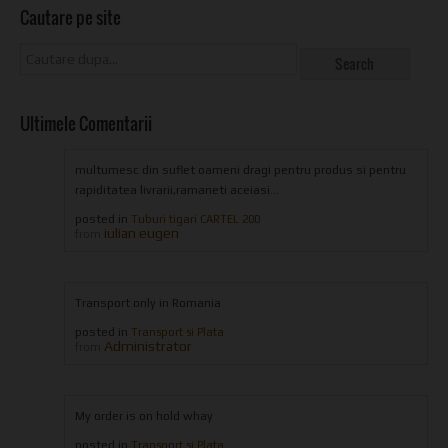
Cautare pe site
Ultimele Comentarii
multumesc din suflet oameni dragi pentru produs si pentru
rapiditatea livrarii,ramaneti aceiasi...
posted in
Tuburi tigari CARTEL 200
iulian eugen
from
Transport only in Romania
posted in
Transport si Plata
Administrator
from
My order is on hold whay
posted in
Transport si Plata