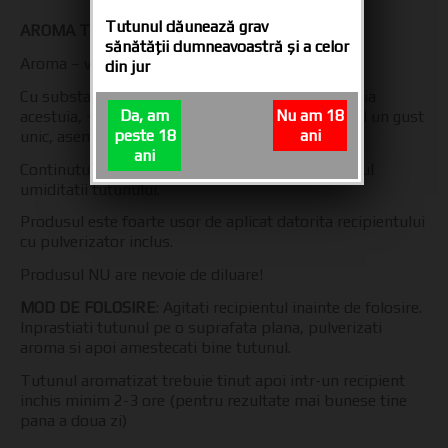
Tutunul dăunează grav
AROMA TUTUN 30 ML VISINE
sănătăţii dumneavoastră şi a celor
Aroma – visine
din jur
Cu substantele unice de parfumare din compozitia
Da, am
Nu am 18
acestuia, ~ SMOKS AROMA ~ da tutunului natural un gust
peste 18
ani
unic, asemanator celor mai cunoscute branduri.
ani
Continutul de propilenglicol ajuta mult la controlul
umiditatii tutunului.
Produsul este foarte usor de aplicat datorita recipientului
cu pulverizator inclus.
Produsul NU are nevoie de diluare!
MOD DE FOLOSIRE
: Agitati recipientul inainte de folosire.
Inprastiati tutunul pe o suprafata plana, pulverizati
aroma si apoi amestecati bine tutunul.
Tutunul aromatizat trebuie tinut apoi intr-un recipient
inchis minim 2-3 ore (pentru rezultate mai bunese tine
pana a doua zi)