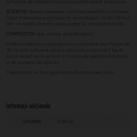
In functie de calitatea tutunului puteti repeat procedura.
ATENTIE!
Aroma cauzeaza cresterea umiditatii tutunului.
Dupa finalizarea procesului de aromatizare, lasati tutunul
intr-un spatiu deschis pana ajunge la umiditatea dorita.
COMPOZITIE:
apa, aroma, propilenglicol
Conform datelor producatorului continutul unui flacon de
30 ml este suficient pentru aaromatiza pana la 5 kg de
tutun. Acest lucru variaza in functie de calitatea tutunului
si de numarul de aplicari.
Transportul se face prin Posta Romana sau curier.
Informații adiționale
Greutate
0.08 kg