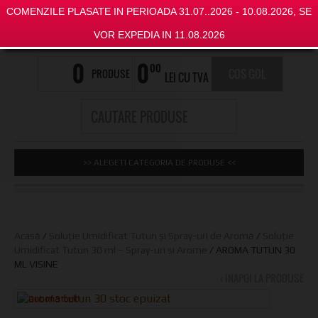
COMENZILE PLASATE IN PERIOADA 31.07..2026 - 10.08.2026, SE
VOR EXPEDIA IN 11.08.2026
0
0
00
PRODUSE
COS GOL
LEI CU TVA
>> ALEGETI CATEGORIA DE PRODUSE <<
Acasă
/
Soluție Umidificat Tutun și Spray-uri de Aromă
/
Soluție
Umidificat Tutun 30 ml – Spray-uri și Arome
/ AROMA TUTUN 30
ML VISINE
‹ INAPOI LA PRODUSE