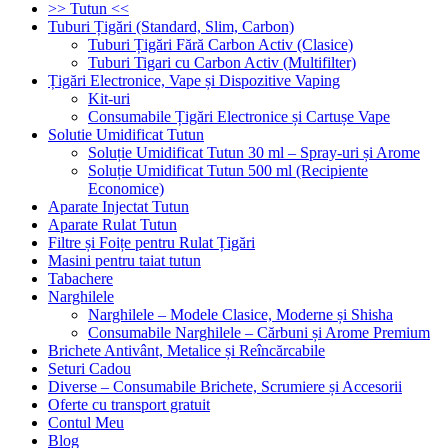
>> Tutun <<
Tuburi Țigări (Standard, Slim, Carbon)
Tuburi Țigări Fără Carbon Activ (Clasice)
Tuburi Tigari cu Carbon Activ (Multifilter)
Țigări Electronice, Vape și Dispozitive Vaping
Kit-uri
Consumabile Țigări Electronice și Cartușe Vape
Solutie Umidificat Tutun
Soluție Umidificat Tutun 30 ml – Spray-uri și Arome
Soluție Umidificat Tutun 500 ml (Recipiente
Economice)
Aparate Injectat Tutun
Aparate Rulat Tutun
Filtre și Foițe pentru Rulat Țigări
Masini pentru taiat tutun
Tabachere
Narghilele
Narghilele – Modele Clasice, Moderne și Shisha
Consumabile Narghilele – Cărbuni și Arome Premium
Brichete Antivânt, Metalice și Reîncărcabile
Seturi Cadou
Diverse – Consumabile Brichete, Scrumiere și Accesorii
Oferte cu transport gratuit
Contul Meu
Blog