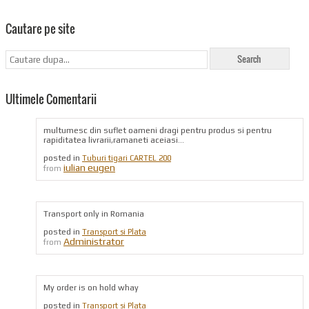
Cautare pe site
Ultimele Comentarii
multumesc din suflet oameni dragi pentru produs si pentru
rapiditatea livrarii,ramaneti aceiasi...
posted in
Tuburi tigari CARTEL 200
iulian eugen
from
Transport only in Romania
posted in
Transport si Plata
Administrator
from
My order is on hold whay
posted in
Transport si Plata