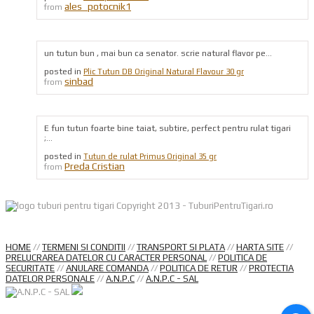
ales_potocnik1
from
un tutun bun , mai bun ca senator. scrie natural flavor pe...
posted in
Plic Tutun DB Original Natural Flavour 30 gr
sinbad
from
E fun tutun foarte bine taiat, subtire, perfect pentru rulat tigari
;...
posted in
Tutun de rulat Primus Original 35 gr
Preda Cristian
from
Copyright 2013 - TuburiPentruTigari.ro
HOME
//
TERMENI SI CONDITII
//
TRANSPORT SI PLATA
//
HARTA SITE
//
PRELUCRAREA DATELOR CU CARACTER PERSONAL
//
POLITICA DE
SECURITATE
//
ANULARE COMANDA
//
POLITICA DE RETUR
//
PROTECTIA
DATELOR PERSONALE
//
A.N.P.C
//
A.N.P.C - SAL