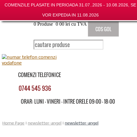
COMENZILE PLASATE IN PERIOADA 31.07..2026 - 10.08.2026, SE
VOR EXPEDIA IN 11.08.2026
0
Produse
0
00
lei cu TVA
COS GOL
COMENZI TELEFONICE
0744 545 936
ORAR: LUNI - VINERI - INTRE ORELE 09:00 - 18:00
Home Page
|
newsletter-angel
|
newsletter-angel