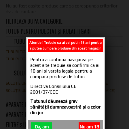
Nu au fost gasite produse care sa corespunda critorilor
dvs. de cautare.
FILTREAZA DUPA CATEGORIE
TUTUN PENTRU INJECTAT ȘI RULAT TIGARI
TUBURI PENTRU TIGARI
Atentie ! Trebuie sa ai cel putin 18 ani pentru
a putea cumpara produse din acest magazin
TUBURI TIGARI FARA CARBON
TUBURI TIGARI CU CARBON
Pentru a continua navigarea pe
acest site trebuie sa confirmi ca ai
18 ani si varsta legala pentru a
SOLUTIE UMIDIFICAT TUTUN
cumpara produse de tutun.
SOLUȚIE UMIDIFICAT TUTUN 30 ML – SPRAY-URI ȘI AROME
Directiva Consiliului CE
SOLUȚIE UMIDIFICAT TUTUN 500 ML (RECIPIENTE ECONOMICE)
2001/37/CEE
Tutunul dăunează grav
APARATE INJECTAT TUTUN
sănătăţii dumneavoastră şi a celor
din jur
APARATE RULAT TUTUN
FILTRE ȘI FOIȚE PENTRU RULAT ȚIGĂRI
Da, am
Nu am 18