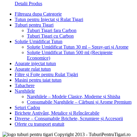
Detalii Produs
Filtreaza dupa Categorie
Tutun pentru Injectat și Rulat Tigari
Tuburi pentru Tigari
Tuburi Tigari fara Carbon
Tuburi Tigari cu Carbon
Solutie Umidificat Tutun
Soluție Umidificat Tutun 30 ml – Spray-uri și Arome
Soluție Umidificat Tutun 500 ml (Recipiente
Economice)
Aparate injectat tutun
Aparate rulat tutun
Filtre și Foițe pentru Rulat Țigări
Masini pentru taiat tutun
Tabachere
Narghilele
Narghilele – Modele Clasice, Moderne și Shisha
Consumabile Narghilele – Cărbuni și Arome Premium
Seturi Cadou
Brichete Antivânt, Metalice și Reîncărcabile
Diverse – Consumabile Brichete, Scrumiere și Accesorii
Oferte cu transport gratuit
Copyright 2013 - TuburiPentruTigari.ro