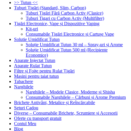
>> Tutun <<
Tuburi Țigări (Standard, Slim, Carbon)
Tuburi Țigări Fără Carbon Activ (Clasice)
Tuburi Tigari cu Carbon Activ (Multifilter)
Țigări Electronice, Vape și Dispozitive Vaping
Kit-uri
Consumabile Țigări Electronice și Cartușe Vape
Solutie Umidificat Tutun
Soluție Umidificat Tutun 30 ml – Spray-uri și Arome
Soluție Umidificat Tutun 500 ml (Recipiente
Economice)
Aparate Injectat Tutun
Aparate Rulat Tutun
Filtre și Foițe pentru Rulat Țigări
Masini pentru taiat tutun
Tabachere
Narghilele
Narghilele – Modele Clasice, Moderne și Shisha
Consumabile Narghilele – Cărbuni și Arome Premium
Brichete Antivânt, Metalice și Reîncărcabile
Seturi Cadou
Diverse – Consumabile Brichete, Scrumiere și Accesorii
Oferte cu transport gratuit
Contul Meu
Blog