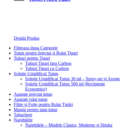
Detalii Produs
Filtreaza dupa Categorie
Tutun pentru Injectat și Rulat Tigari
Tuburi pentru Tigari
Tuburi Tigari fara Carbon
Tuburi Tigari cu Carbon
Solutie Umidificat Tutun
Soluție Umidificat Tutun 30 ml – Spray-uri și Arome
Soluție Umidificat Tutun 500 ml (Recipiente
Economice)
Aparate injectat tutun
Aparate rulat tutun
Filtre și Foițe pentru Rulat Țigări
Masini pentru taiat tutun
Tabachere
Narghilele
Narghilele – Modele Clasice, Moderne și Shisha