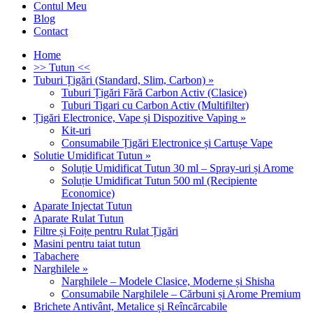
Contul Meu
Blog
Contact
Home
>> Tutun <<
Tuburi Țigări (Standard, Slim, Carbon)
»
Tuburi Țigări Fără Carbon Activ (Clasice)
Tuburi Tigari cu Carbon Activ (Multifilter)
Țigări Electronice, Vape și Dispozitive Vaping
»
Kit-uri
Consumabile Țigări Electronice și Cartușe Vape
Solutie Umidificat Tutun
»
Soluție Umidificat Tutun 30 ml – Spray-uri și Arome
Soluție Umidificat Tutun 500 ml (Recipiente
Economice)
Aparate Injectat Tutun
Aparate Rulat Tutun
Filtre și Foițe pentru Rulat Țigări
Masini pentru taiat tutun
Tabachere
Narghilele
»
Narghilele – Modele Clasice, Moderne și Shisha
Consumabile Narghilele – Cărbuni și Arome Premium
Brichete Antivânt, Metalice și Reîncărcabile