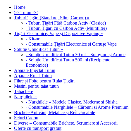
Home
>> Tutun <<
Tuburi Țigări (Standard, Slim, Carbon)
»
-
Tuburi Țigări Fără Carbon Activ (Clasice)
-
Tuburi Tigari cu Carbon Activ (Multifilter)
Țigări Electronice, Vape și Dispozitive Vaping
»
-
Kit-uri
-
Consumabile Țigări Electronice și Cartușe Vape
Solutie Umidificat Tutun
»
-
Soluție Umidificat Tutun 30 ml – Spray-uri și Arome
-
Soluție Umidificat Tutun 500 ml (Recipiente
Economice)
Aparate Injectat Tutun
Aparate Rulat Tutun
Filtre și Foițe pentru Rulat Țigări
Masini pentru taiat tutun
Tabachere
Narghilele
»
-
Narghilele – Modele Clasice, Moderne și Shisha
-
Consumabile Narghilele – Cărbuni și Arome Premium
Brichete Antivânt, Metalice și Reîncărcabile
Seturi Cadou
Diverse – Consumabile Brichete, Scrumiere și Accesorii
Oferte cu transport gratuit