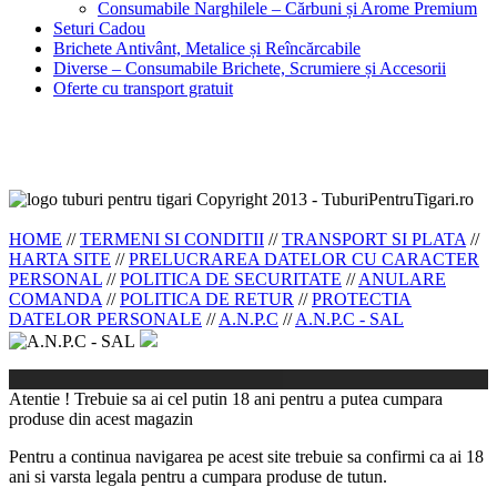
Consumabile Narghilele – Cărbuni și Arome Premium
Seturi Cadou
Brichete Antivânt, Metalice și Reîncărcabile
Diverse – Consumabile Brichete, Scrumiere și Accesorii
Oferte cu transport gratuit
Copyright 2013 - TuburiPentruTigari.ro
HOME
//
TERMENI SI CONDITII
//
TRANSPORT SI PLATA
//
HARTA SITE
//
PRELUCRAREA DATELOR CU CARACTER
PERSONAL
//
POLITICA DE SECURITATE
//
ANULARE
COMANDA
//
POLITICA DE RETUR
//
PROTECTIA
DATELOR PERSONALE
//
A.N.P.C
//
A.N.P.C - SAL
Atentie ! Trebuie sa ai cel putin 18 ani pentru a putea cumpara
produse din acest magazin
Pentru a continua navigarea pe acest site trebuie sa confirmi ca ai 18
ani si varsta legala pentru a cumpara produse de tutun.