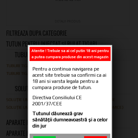
DETALII PRODUS
FILTREAZA DUPA CATEGORIE
TUTUN PENTRU INJECTAT ȘI RULAT TIGARI
Atentie ! Trebuie sa ai cel putin 18 ani pentru
TUBURI PENTRU TIGARI
a putea cumpara produse din acest magazin
TUBURI TIGARI FARA CARBON
Pentru a continua navigarea pe
TUBURI TIGARI CU CARBON
acest site trebuie sa confirmi ca ai
18 ani si varsta legala pentru a
cumpara produse de tutun.
SOLUTIE UMIDIFICAT TUTUN
Directiva Consiliului CE
SOLUȚIE UMIDIFICAT TUTUN 30 ML – SPRAY-URI ȘI AROME
2001/37/CEE
SOLUȚIE UMIDIFICAT TUTUN 500 ML (RECIPIENTE ECONOMICE)
Tutunul dăunează grav
sănătăţii dumneavoastră şi a celor
APARATE INJECTAT TUTUN
din jur
APARATE RULAT TUTUN