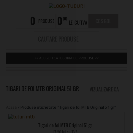
0
0
00
PRODUSE
COS GOL
LEI CU TVA
>> ALEGETI CATEGORIA DE PRODUSE <<
TIGARI DE FOI MTB ORIGINAL 51 GR
VIZUALIZARE CA
GR
LI
Acasă
/ Produse etichetate “Tigari de foi MTB Original 51 gr”
Tigari de foi MTB Original 51 gr
17.20 lei cu TVA