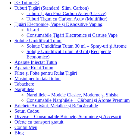
>> Tutun <<
Tuburi Țigări (Standard, Slim, Carbon)
Tuburi Țigări Fără Carbon Activ (Clasice)
Tuburi Tigari cu Carbon Activ (Multifilter)
Țigări Electronice, Vape și Dispozitive Vaping
Kit-uri
Consumabile Țigări Electronice și Cartușe Vape
Solutie Umidificat Tutun
Soluție Umidificat Tutun 30 ml – Spray-uri și Arome
Soluție Umidificat Tutun 500 ml (Recipiente
Economice)
Aparate Injectat Tutun
Aparate Rulat Tutun
Filtre și Foițe pentru Rulat Țigări
Masini pentru taiat tutun
Tabachere
Narghilele
Narghilele – Modele Clasice, Moderne și Shisha
Consumabile Narghilele – Cărbuni și Arome Premium
Brichete Antivânt, Metalice și Reîncărcabile
Seturi Cadou
Diverse – Consumabile Brichete, Scrumiere și Accesorii
Oferte cu transport gratuit
Contul Meu
Blog