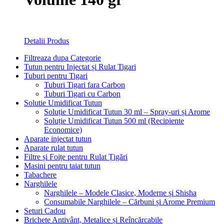
Detalii Produs
Filtreaza dupa Categorie
Tutun pentru Injectat și Rulat Tigari
Tuburi pentru Tigari
Tuburi Tigari fara Carbon
Tuburi Tigari cu Carbon
Solutie Umidificat Tutun
Soluție Umidificat Tutun 30 ml – Spray-uri și Arome
Soluție Umidificat Tutun 500 ml (Recipiente
Economice)
Aparate injectat tutun
Aparate rulat tutun
Filtre și Foițe pentru Rulat Țigări
Masini pentru taiat tutun
Tabachere
Narghilele
Narghilele – Modele Clasice, Moderne și Shisha
Consumabile Narghilele – Cărbuni și Arome Premium
Seturi Cadou
Brichete Antivânt, Metalice și Reîncărcabile