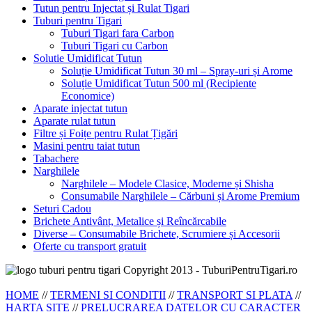
Tutun pentru Injectat și Rulat Tigari
Tuburi pentru Tigari
Tuburi Tigari fara Carbon
Tuburi Tigari cu Carbon
Solutie Umidificat Tutun
Soluție Umidificat Tutun 30 ml – Spray-uri și Arome
Soluție Umidificat Tutun 500 ml (Recipiente
Economice)
Aparate injectat tutun
Aparate rulat tutun
Filtre și Foițe pentru Rulat Țigări
Masini pentru taiat tutun
Tabachere
Narghilele
Narghilele – Modele Clasice, Moderne și Shisha
Consumabile Narghilele – Cărbuni și Arome Premium
Seturi Cadou
Brichete Antivânt, Metalice și Reîncărcabile
Diverse – Consumabile Brichete, Scrumiere și Accesorii
Oferte cu transport gratuit
Copyright 2013 - TuburiPentruTigari.ro
HOME
//
TERMENI SI CONDITII
//
TRANSPORT SI PLATA
//
HARTA SITE
//
PRELUCRAREA DATELOR CU CARACTER