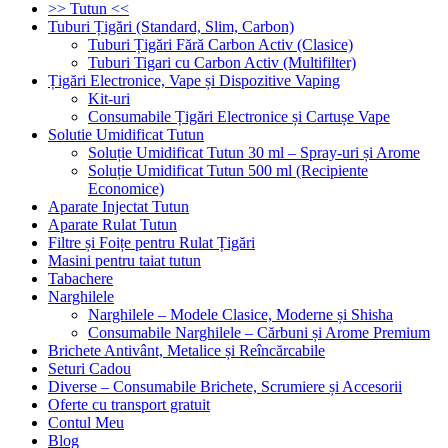
>> Tutun <<
Tuburi Țigări (Standard, Slim, Carbon)
Tuburi Țigări Fără Carbon Activ (Clasice)
Tuburi Tigari cu Carbon Activ (Multifilter)
Țigări Electronice, Vape și Dispozitive Vaping
Kit-uri
Consumabile Țigări Electronice și Cartușe Vape
Solutie Umidificat Tutun
Soluție Umidificat Tutun 30 ml – Spray-uri și Arome
Soluție Umidificat Tutun 500 ml (Recipiente
Economice)
Aparate Injectat Tutun
Aparate Rulat Tutun
Filtre și Foițe pentru Rulat Țigări
Masini pentru taiat tutun
Tabachere
Narghilele
Narghilele – Modele Clasice, Moderne și Shisha
Consumabile Narghilele – Cărbuni și Arome Premium
Brichete Antivânt, Metalice și Reîncărcabile
Seturi Cadou
Diverse – Consumabile Brichete, Scrumiere și Accesorii
Oferte cu transport gratuit
Contul Meu
Blog