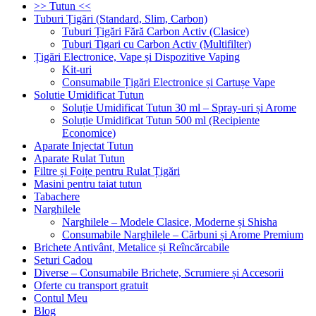
>> Tutun <<
Tuburi Țigări (Standard, Slim, Carbon)
Tuburi Țigări Fără Carbon Activ (Clasice)
Tuburi Tigari cu Carbon Activ (Multifilter)
Țigări Electronice, Vape și Dispozitive Vaping
Kit-uri
Consumabile Țigări Electronice și Cartușe Vape
Solutie Umidificat Tutun
Soluție Umidificat Tutun 30 ml – Spray-uri și Arome
Soluție Umidificat Tutun 500 ml (Recipiente
Economice)
Aparate Injectat Tutun
Aparate Rulat Tutun
Filtre și Foițe pentru Rulat Țigări
Masini pentru taiat tutun
Tabachere
Narghilele
Narghilele – Modele Clasice, Moderne și Shisha
Consumabile Narghilele – Cărbuni și Arome Premium
Brichete Antivânt, Metalice și Reîncărcabile
Seturi Cadou
Diverse – Consumabile Brichete, Scrumiere și Accesorii
Oferte cu transport gratuit
Contul Meu
Blog