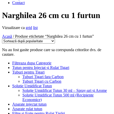
Contact
Narghilea 26 cm cu 1 furtun
Vizualizare ca
grid
list
Acasă
/ Produse etichetate “Narghilea 26 cm cu 1 furtun”
Nu au fost gasite produse care sa corespunda critorilor dvs. de
cautare.
Filtreaza dupa Categorie
Tutun pentru Injectat și Rulat Tigari
Tuburi pentru Tigari
Tuburi Tigari fara Carbon
Tuburi Tigari cu Carbon
Solutie Umidificat Tutun
Soluție Umidificat Tutun 30 ml – Spray-uri și Arome
Soluție Umidificat Tutun 500 ml (Recipiente
Economice)
Aparate injectat tutun
Aparate rulat tutun
Filtre și Foițe pentru Rulat Țigări