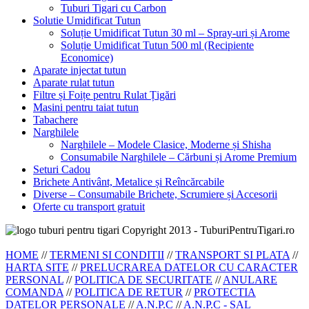
Tuburi Tigari cu Carbon
Solutie Umidificat Tutun
Soluție Umidificat Tutun 30 ml – Spray-uri și Arome
Soluție Umidificat Tutun 500 ml (Recipiente
Economice)
Aparate injectat tutun
Aparate rulat tutun
Filtre și Foițe pentru Rulat Țigări
Masini pentru taiat tutun
Tabachere
Narghilele
Narghilele – Modele Clasice, Moderne și Shisha
Consumabile Narghilele – Cărbuni și Arome Premium
Seturi Cadou
Brichete Antivânt, Metalice și Reîncărcabile
Diverse – Consumabile Brichete, Scrumiere și Accesorii
Oferte cu transport gratuit
Copyright 2013 - TuburiPentruTigari.ro
HOME
//
TERMENI SI CONDITII
//
TRANSPORT SI PLATA
//
HARTA SITE
//
PRELUCRAREA DATELOR CU CARACTER
PERSONAL
//
POLITICA DE SECURITATE
//
ANULARE
COMANDA
//
POLITICA DE RETUR
//
PROTECTIA
DATELOR PERSONALE
//
A.N.P.C
//
A.N.P.C - SAL