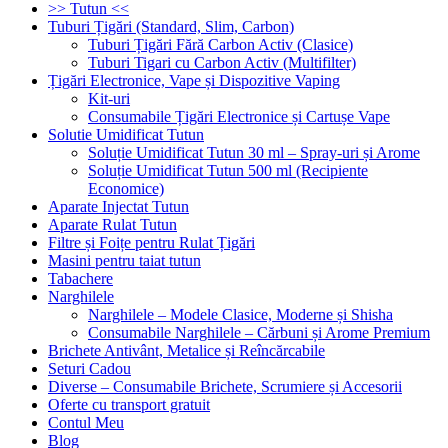
>> Tutun <<
Tuburi Țigări (Standard, Slim, Carbon)
Tuburi Țigări Fără Carbon Activ (Clasice)
Tuburi Tigari cu Carbon Activ (Multifilter)
Țigări Electronice, Vape și Dispozitive Vaping
Kit-uri
Consumabile Țigări Electronice și Cartușe Vape
Solutie Umidificat Tutun
Soluție Umidificat Tutun 30 ml – Spray-uri și Arome
Soluție Umidificat Tutun 500 ml (Recipiente
Economice)
Aparate Injectat Tutun
Aparate Rulat Tutun
Filtre și Foițe pentru Rulat Țigări
Masini pentru taiat tutun
Tabachere
Narghilele
Narghilele – Modele Clasice, Moderne și Shisha
Consumabile Narghilele – Cărbuni și Arome Premium
Brichete Antivânt, Metalice și Reîncărcabile
Seturi Cadou
Diverse – Consumabile Brichete, Scrumiere și Accesorii
Oferte cu transport gratuit
Contul Meu
Blog