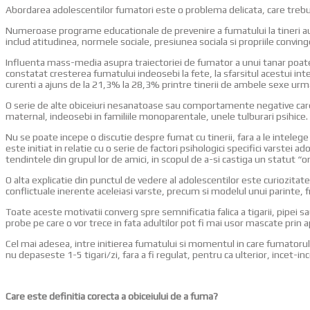
Abordarea adolescentilor fumatori este o problema delicata, care trebuie 
Numeroase programe educationale de prevenire a fumatului la tineri au 
includ atitudinea, normele sociale, presiunea sociala si propriile convin
Influenta mass-media asupra traiectoriei de fumator a unui tanar poate fi,
constatat cresterea fumatului indeosebi la fete, la sfarsitul acestui in
curenti a ajuns de la 21,3% la 28,3% printre tinerii de ambele sexe urmar
O serie de alte obiceiuri nesanatoase sau comportamente negative care i
maternal, indeosebi in familiile monoparentale, unele tulburari psihice. 
Nu se poate incepe o discutie despre fumat cu tinerii, fara a le intelege
este initiat in relatie cu o serie de factori psihologici specifici varstei
tendintele din grupul lor de amici, in scopul de a-si castiga un statut “on
O alta explicatie din punctul de vedere al adolescentilor este curiozitat
conflictuale inerente aceleiasi varste, precum si modelul unui parinte, 
Toate aceste motivatii converg spre semnificatia falica a tigarii, pipei 
probe pe care o vor trece in fata adultilor pot fi mai usor mascate prin 
Cel mai adesea, intre initierea fumatului si momentul in care fumatoru
nu depaseste 1-5 tigari/zi, fara a fi regulat, pentru ca ulterior, incet-inc
Care este definitia corecta a obiceiului de a fuma?