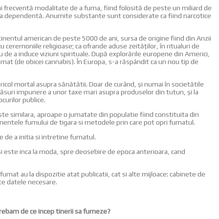
 frecventă modalitate de a fuma, fiind folosită de peste un miliard de
c la dependentă. Anumite substante sunt considerate ca fiind narcotice
ntinentul american de peste 5000 de ani, sursa de origine fiind din Anzii
 ceremoniile religioase; ca ofrande aduse zeităţilor, în ritualuri de
u de a induce viziuni spirituale. După explorările europene din Americi,
fumat (de obicei cannabis). În Europa, s-a răspândit ca un nou tip de
a pericol mortal asupra sănătătii. Doar de curând, şi numai în societătile
măsuri impunere a unor taxe mari asupra produselor din tutun, şi la
curilor publice.
 este similara, aproape o jumatate din populatie fiind constituita din
entele fumului de tigara si metodele prin care pot opri fumatul.
 de a initia si intretine fumatul.
si este inca la moda, spre deosebire de epoca anterioara, cand
umat au la dispozitie atat publicatii, cat si alte mijloace: cabinete de
ate datele necesare.
ntrebam de ce incep tinerii sa fumeze?