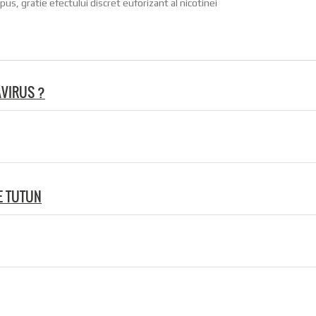
us, gratie efectului discret euforizant al nicotinei
AVIRUS ?
E TUTUN