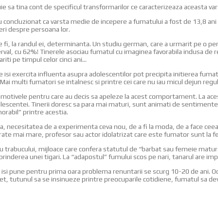
sa tina cont de specificul transformarilor ce caracterizeaza aceasta varsta
concluzionat ca varsta medie de incepere a fumatului a fost de 13,8 ani 
geri despre persoana lor.
 la randul ei, determinanta. Un studiu german, care a urmarit pe o perioada 
terval, cu 62%! Tinerele asociau fumatul cu imaginea favorabila indusa de
iti pe timpul celor cinci ani…
si exercita influenta asupra adolescentilor pot precipita initierea fumat
Mai multi fumatori se intalnesc si printre cei care nu iau micul dejun regu
 motivele pentru care au decis sa apeleze la acest comportament. La acest 
 adolescentei. Tinerii doresc sa para mai maturi, sunt animati de sentimente 
orabil” printre acestia.
ea, necesitatea de a experimenta ceva nou, de a fi la moda, de a face ceea c
frate mai mare, profesor sau actor idolatrizat care este fumator sunt la fe
sau trabucului, mijloace care confera statutul de “barbat sau femeie matura
aprinderea unei tigari. La “adapostul” fumului scos pe nari, tanarul are i
l isi pune pentru prima oara problema renuntarii se scurg 10-20 de ani. 
et, tutunul sa se insinueze printre preocuparile cotidiene, fumatul sa devina