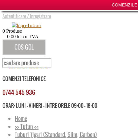
COMENZILE P
Autentificare
/
Inregistrare
0
Produse
0
00
lei cu TVA
COS GOL
COMENZI TELEFONICE
0744 545 936
ORAR: LUNI - VINERI - INTRE ORELE 09:00 - 18:00
Home
>> Tutun <<
Tuburi Țigări (Standard, Slim, Carbon)