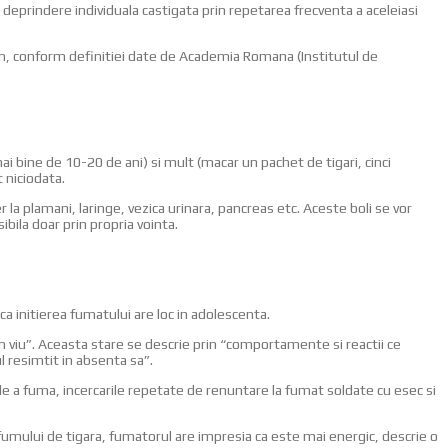
o deprindere individuala castigata prin repetarea frecventa a aceleiasi
utun, conform definitiei date de Academia Romana (Institutul de
mai bine de 10-20 de ani) si mult (macar un pachet de tigari, cinci
 niciodata.
r la plamani, laringe, vezica urinara, pancreas etc. Aceste boli se vor
bila doar prin propria vointa.
a initierea fumatului are loc in adolescenta.
m viu”. Aceasta stare se descrie prin “comportamente si reactii ce
 resimtit in absenta sa”.
de a fuma, incercarile repetate de renuntare la fumat soldate cu esec si
a fumului de tigara, fumatorul are impresia ca este mai energic, descrie o