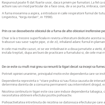
Raspunsul poate fi dat foarte usor, daca ii privim pe fumatori. La fel ca 
actiuni sau un mod particular de a face ceva, de a se purta, imbraca, com
A fuma inseamna a aspira, a introduce in caile respiratorii fumul de tut
Lingvistica, “Iorgu Iordan”, in 1998).
Prin ce se deosebeste obiceiul de a fuma de alte obiceiuri inofensive 
Chiar si la o trecere superficiala in revista a literaturii dedicate acest
trabucuri sau sase-sapte pipe, zi de zi), inhaland adanc fumul in plamani
In cele mai multe cazuri, ei se vor imbolnavi in a doua jumatate a vietii, 
instala treptat, dupa ani buni de practicare a fumatului si, de cele mai 
De ce este cu mult mai greu sa renunti la tigari decat sa incepi sa fume
Potrivit opiniei unanime, principalul motiv este dependenta care se insta
Dependenta reprezinta o “stare psihica si/sau fizica cauzata de interac
determina dorinta de a consuma permanent sau intermitent drogul, expe
Nicotina continuta in tigari este cea care induce dependenta tabagica, c
necesitatea obtinerii efectului pozitiv psihoactiv.
Psihoactivitatea intretinuta de nicotina se datoreaza efectului pe care a