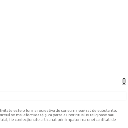
0
 activitate este o forma recreativa de consum neavizat de substante.
eiul se mai efectuează şi ca parte a unor ritualuri religioase sau
strial, fie confecţionate artizanal, prin impaturirea unei cantitati de