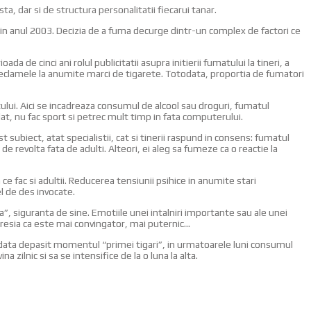
, dar si de structura personalitatii fiecarui tanar.
in anul 2003. Decizia de a fuma decurge dintr-un complex de factori ce
de cinci ani rolul publicitatii asupra initierii fumatului la tineri, a
 reclamele la anumite marci de tigarete. Totodata, proportia de fumatori
ului. Aici se incadreaza consumul de alcool sau droguri, fumatul
lat, nu fac sport si petrec mult timp in fata computerului.
subiect, atat specialistii, cat si tinerii raspund in consens: fumatul
de revolta fata de adulti. Alteori, ei aleg sa fumeze ca o reactie la
e fac si adultii. Reducerea tensiunii psihice in anumite stari
l de des invocate.
”, siguranta de sine. Emotiile unei intalniri importante sau ale unei
mpresia ca este mai convingator, mai puternic…
Odata depasit momentul “primei tigari”, in urmatoarele luni consumul
 zilnic si sa se intensifice de la o luna la alta.