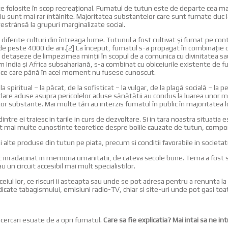
folosite în scop recreaţional. Fumatul de tutun este de departe cea mai
iu sunt mai rar întâlnite. Majoritatea substantelor care sunt fumate du
restrânsă la grupuri marginalizate social.
 diferite culturi din întreaga lume. Tutunul a fost cultivat şi fumat pe co
 de peste 4000 de ani.[2] La început, fumatul s-a propagat în combinaţie cu
se detaşeze de limpezimea minţii în scopul de a comunica cu divinitatea sa
cum India şi Africa subsahariană, s-a combinat cu obiceiurile existente de 
tice care până în acel moment nu fusese cunoscut.
la spiritual – la păcat, de la sofisticat – la vulgar, de la plagă socială – l
e clare aduse asupra pericolelor aduse sănătătii au condus la luarea unor 
r substante. Mai multe tări au interzis fumatul în public în majoritatea lo
ntre ei traiesc in tarile in curs de dezvoltare. Si in tara noastra situatia
t mai multe cunostinte teoretice despre bolile cauzate de tutun, compon
alte produse din tutun pe piata, precum si conditii favorabile in societate
anc inradacinat in memoria umanitatii, de cateva secole bune. Tema a fost 
un circuit accesibil mai mult specialistilor.
iul lor, ce riscuri ii asteapta sau unde se pot adresa pentru a renunta la f
dedicate tabagismului, emisiuni radio-TV, chiar si site-uri unde pot gasi to
ncercari esuate de a opri fumatul.
Care sa fie explicatia? Mai intai sa ne i