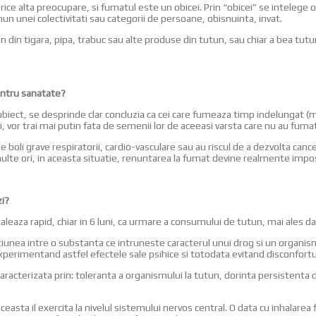
orice alta preocupare, si fumatul este un obicei. Prin “obicei” se intelege 
un unei colectivitati sau categorii de persoane, obisnuinta, invat.
un din tigara, pipa, trabuc sau alte produse din tutun, sau chiar a bea t
pentru sanatate?
ui subiect, se desprinde clar concluzia ca cei care fumeaza timp indelungat (
, vor trai mai putin fata de semenii lor de aceeasi varsta care nu au fumat
de boli grave respiratorii, cardio-vasculare sau au riscul de a dezvolta cance
multe ori, in aceasta situatie, renuntarea la fumat devine realmente imposi
zi?
leaza rapid, chiar in 6 luni, ca urmare a consumului de tutun, mai ales dac
tiunea intre o substanta ce intruneste caracterul unui drog si un organis
rimentand astfel efectele sale psihice si totodata evitand disconfortul
aracterizata prin: toleranta a organismului la tutun, dorinta persistenta 
ceasta il exercita la nivelul sistemului nervos central. O data cu inhalare