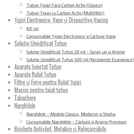
Tuburi Țigări Fără Carbon Activ (Clasice)
Tuburi Tigari cu Carbon Activ (Multifilter)
Țigări Electronice, Vape și Dispozitive Vaping
Kit-uri
Consumabile Țigări Electronice și Cartușe Vape
Solutie Umidificat Tutun
Soluție Umidificat Tutun 30 ml – Spray-uri și Arome
Soluție Umidificat Tutun 500 ml (Recipiente Economice
Aparate Injectat Tutun
Aparate Rulat Tutun
Filtre și Foițe pentru Rulat Țigări
Masini pentru taiat tutun
Tabachere
Narghilele
Narghilele – Modele Clasice, Moderne și Shisha
Consumabile Narghilele – Cărbuni și Arome Premium
Brichete Antivânt, Metalice și Reîncărcabile