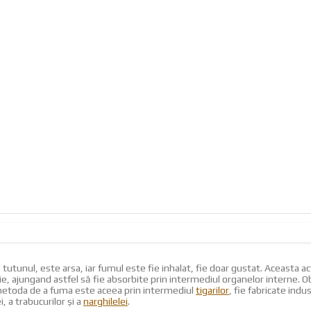
s tutunul, este arsa, iar fumul este fie inhalat, fie doar gustat. Aceasta
 ajungand astfel să fie absorbite prin intermediul organelor interne. Obic
ta metoda de a fuma este aceea prin intermediul
tigarilor
, fie fabricate indu
, a trabucurilor şi a
narghilelei
.