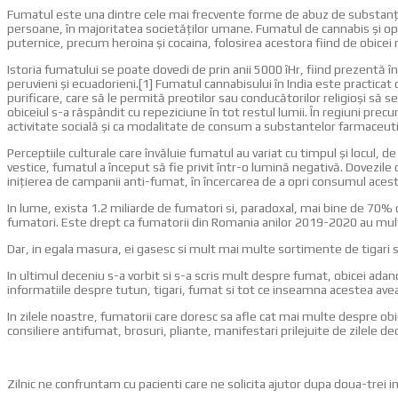
Fumatul este una dintre cele mai frecvente forme de abuz de substanţe 
persoane, în majoritatea societăţilor umane. Fumatul de cannabis şi op
puternice, precum heroina şi cocaina, folosirea acestora fiind de obicei 
Istoria fumatului se poate dovedi de prin anii 5000 îHr, fiind prezentă în
peruvieni şi ecuadorieni.[1] Fumatul cannabisului în India este practicat
purificare, care să le permită preotilor sau conducătorilor religioşi să 
obiceiul s-a răspândit cu repeziciune în tot restul lumii. În regiuni pre
activitate socială şi ca modalitate de consum a substantelor farmaceu
Perceptiile culturale care învăluie fumatul au variat cu timpul şi locul, de 
vestice, fumatul a început să fie privit într-o lumină negativă. Dovezil
iniţierea de campanii anti-fumat, în încercarea de a opri consumul acesto
In lume, exista 1.2 miliarde de fumatori si, paradoxal, mai bine de 70% di
fumatori. Este drept ca fumatorii din Romania anilor 2019-2020 au mul
Dar, in egala masura, ei gasesc si mult mai multe sortimente de tigari si 
In ultimul deceniu s-a vorbit si s-a scris mult despre fumat, obicei ad
informatiile despre tutun, tigari, fumat si tot ce inseamna acestea aveau 
In zilele noastre, fumatorii care doresc sa afle cat mai multe despre obice
consiliere antifumat, brosuri, pliante, manifestari prilejuite de zilele 
Zilnic ne confruntam cu pacienti care ne solicita ajutor dupa doua-trei i