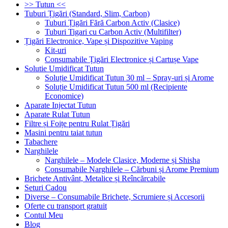
>> Tutun <<
Tuburi Țigări (Standard, Slim, Carbon)
Tuburi Țigări Fără Carbon Activ (Clasice)
Tuburi Tigari cu Carbon Activ (Multifilter)
Țigări Electronice, Vape și Dispozitive Vaping
Kit-uri
Consumabile Țigări Electronice și Cartușe Vape
Solutie Umidificat Tutun
Soluție Umidificat Tutun 30 ml – Spray-uri și Arome
Soluție Umidificat Tutun 500 ml (Recipiente
Economice)
Aparate Injectat Tutun
Aparate Rulat Tutun
Filtre și Foițe pentru Rulat Țigări
Masini pentru taiat tutun
Tabachere
Narghilele
Narghilele – Modele Clasice, Moderne și Shisha
Consumabile Narghilele – Cărbuni și Arome Premium
Brichete Antivânt, Metalice și Reîncărcabile
Seturi Cadou
Diverse – Consumabile Brichete, Scrumiere și Accesorii
Oferte cu transport gratuit
Contul Meu
Blog