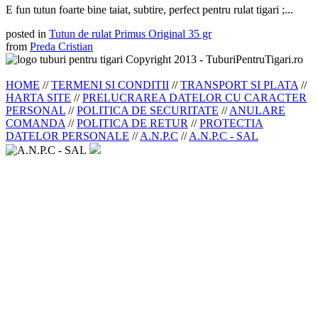
E fun tutun foarte bine taiat, subtire, perfect pentru rulat tigari ;...
posted in
Tutun de rulat Primus Original 35 gr
from
Preda Cristian
Copyright 2013 - TuburiPentruTigari.ro
HOME
//
TERMENI SI CONDITII
//
TRANSPORT SI PLATA
//
HARTA SITE
//
PRELUCRAREA DATELOR CU CARACTER
PERSONAL
//
POLITICA DE SECURITATE
//
ANULARE
COMANDA
//
POLITICA DE RETUR
//
PROTECTIA
DATELOR PERSONALE
//
A.N.P.C
//
A.N.P.C - SAL