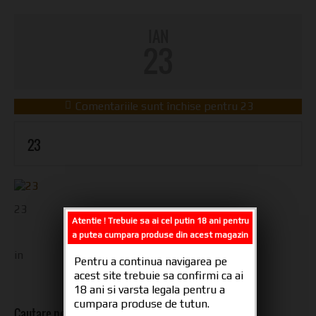
IAN
23
Comentariile sunt închise
pentru 23
23
23
Atentie ! Trebuie sa ai cel putin 18 ani pentru
a putea cumpara produse din acest magazin
in
Pentru a continua navigarea pe
acest site trebuie sa confirmi ca ai
18 ani si varsta legala pentru a
cumpara produse de tutun.
Cautare pe site