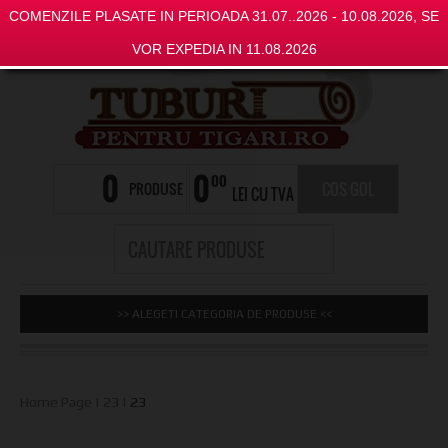
COMENZILE PLASATE IN PERIOADA 31.07..2026 - 10.08.2026, SE
VOR EXPEDIA IN 11.08.2026
0
0
00
PRODUSE
COS GOL
LEI CU TVA
>> ALEGETI CATEGORIA DE PRODUSE <<
Home Page
|
23
|
23