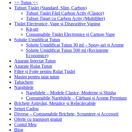
>> Tutun <<
Tuburi Țigări (Standard, Slim, Carbon)
Tuburi Țigări Fără Carbon Activ (Clasice)
Tuburi Tigari cu Carbon Activ (Multifilter)
Țigări Electronice, Vape și Dispozitive Vaping
Kit-uri
Consumabile Țigări Electronice și Cartușe Vape
Solutie Umidificat Tutun
Soluție Umidificat Tutun 30 ml – Spray-uri și Arome
Soluție Umidificat Tutun 500 ml (Recipiente
Economice)
Aparate Injectat Tutun
Aparate Rulat Tutun
Filtre și Foițe pentru Rulat Țigări
Masini pentru taiat tutun
Tabachere
Narghilele
Narghilele – Modele Clasice, Moderne și Shisha
Consumabile Narghilele – Cărbuni și Arome Premium
Brichete Antivânt, Metalice și Reîncărcabile
Seturi Cadou
Diverse – Consumabile Brichete, Scrumiere și Accesorii
Oferte cu transport gratuit
Contul Meu
Blog