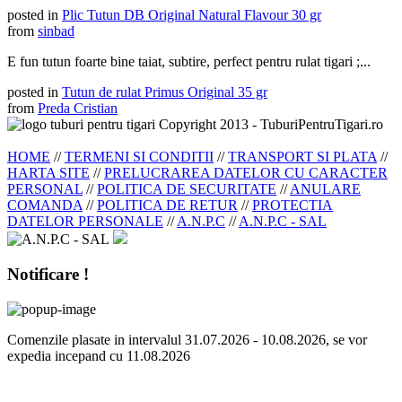
posted in
Plic Tutun DB Original Natural Flavour 30 gr
from
sinbad
E fun tutun foarte bine taiat, subtire, perfect pentru rulat tigari ;...
posted in
Tutun de rulat Primus Original 35 gr
from
Preda Cristian
Copyright 2013 - TuburiPentruTigari.ro
HOME
//
TERMENI SI CONDITII
//
TRANSPORT SI PLATA
//
HARTA SITE
//
PRELUCRAREA DATELOR CU CARACTER
PERSONAL
//
POLITICA DE SECURITATE
//
ANULARE
COMANDA
//
POLITICA DE RETUR
//
PROTECTIA
DATELOR PERSONALE
//
A.N.P.C
//
A.N.P.C - SAL
Notificare !
Comenzile plasate in intervalul 31.07.2026 - 10.08.2026, se vor
expedia incepand cu 11.08.2026