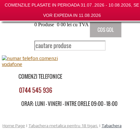
COMENZILE PLASATE IN PERIOADA 31.07..2026 - 10.08.2026, SE
VOR EXPEDIA IN 11.08.2026
0
Produse
0
00
lei cu TVA
COS GOL
COMENZI TELEFONICE
0744 545 936
ORAR: LUNI - VINERI - INTRE ORELE 09:00 - 18:00
Home Page
|
Tabachera metalica pentru 18 tigari.
|
Tabachera