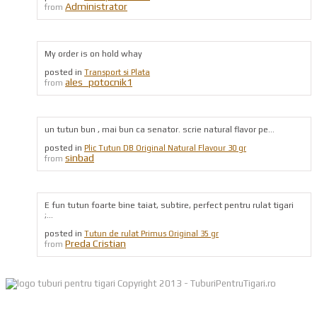
Administrator
from
My order is on hold whay
posted in
Transport si Plata
ales_potocnik1
from
un tutun bun , mai bun ca senator. scrie natural flavor pe...
posted in
Plic Tutun DB Original Natural Flavour 30 gr
sinbad
from
E fun tutun foarte bine taiat, subtire, perfect pentru rulat tigari
;...
posted in
Tutun de rulat Primus Original 35 gr
Preda Cristian
from
Copyright 2013 - TuburiPentruTigari.ro