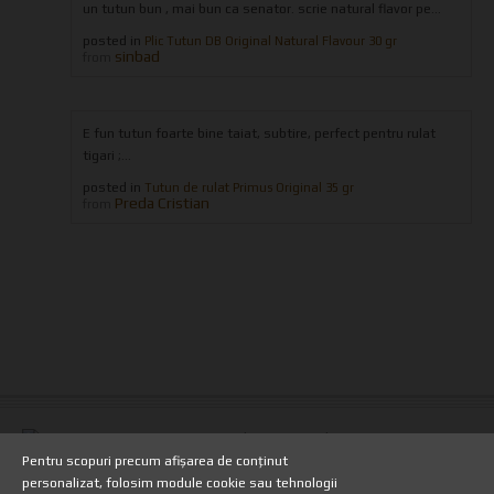
un tutun bun , mai bun ca senator. scrie natural flavor pe...
posted in
Plic Tutun DB Original Natural Flavour 30 gr
sinbad
from
E fun tutun foarte bine taiat, subtire, perfect pentru rulat
tigari ;...
posted in
Tutun de rulat Primus Original 35 gr
Preda Cristian
from
Copyright 2013 - TuburiPentruTigari.ro
Pentru scopuri precum afișarea de conținut
personalizat, folosim module cookie sau tehnologii
HOME
//
TERMENI SI CONDITII
//
TRANSPORT SI PLATA
//
HARTA SITE