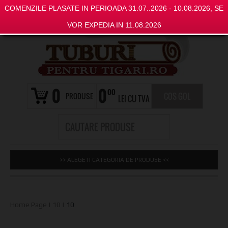
COMENZILE PLASATE IN PERIOADA 31.07..2026 - 10.08.2026, SE
VOR EXPEDIA IN 11.08.2026
0
0
00
PRODUSE
COS GOL
LEI CU TVA
>> ALEGETI CATEGORIA DE PRODUSE <<
Home Page
|
10
|
10