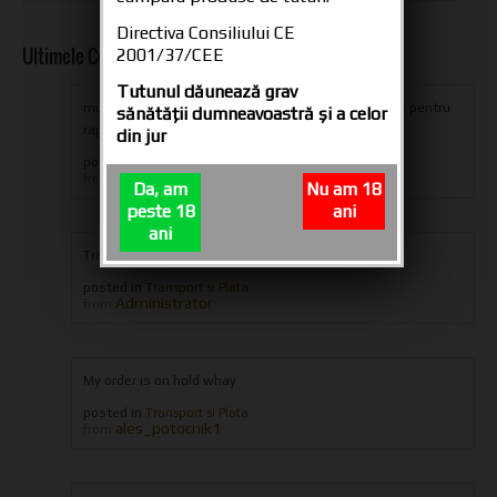
Directiva Consiliului CE
Ultimele Comentarii
2001/37/CEE
Tutunul dăunează grav
multumesc din suflet oameni dragi pentru produs si pentru
sănătăţii dumneavoastră şi a celor
rapiditatea livrarii,ramaneti aceiasi...
din jur
posted in
Tuburi tigari CARTEL 200
iulian eugen
from
Da, am
Nu am 18
peste 18
ani
ani
Transport only in Romania
posted in
Transport si Plata
Administrator
from
My order is on hold whay
posted in
Transport si Plata
ales_potocnik1
from