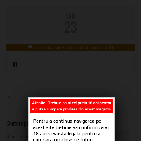
IAN
23
Comentariile sunt închise
pentru 10
10
in
Atentie ! Trebuie sa ai cel putin 18 ani pentru
a putea cumpara produse din acest magazin
Pentru a continua navigarea pe
Cautare pe site
acest site trebuie sa confirmi ca ai
18 ani si varsta legala pentru a
cumpara produse de tutun.