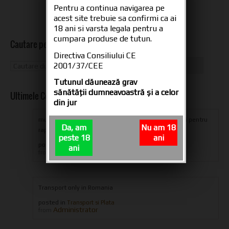
Pentru a continua navigarea pe
acest site trebuie sa confirmi ca ai
18 ani si varsta legala pentru a
cumpara produse de tutun.
Cautare pe site
Directiva Consiliului CE
2001/37/CEE
Tutunul dăunează grav
sănătăţii dumneavoastră şi a celor
Ultimele Comentarii
din jur
multumesc din suflet oameni dragi pentru produs si pentru
Da, am
Nu am 18
rapiditatea livrarii,ramaneti aceiasi...
peste 18
ani
posted in
Tuburi tigari CARTEL 200
ani
iulian eugen
from
Transport only in Romania
posted in
Transport si Plata
Administrator
from