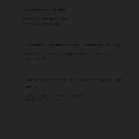
My order is on hold whay
posted in
Transport si Plata
ales_potocnik1
from
un tutun bun , mai bun ca senator. scrie natural flavor pe...
posted in
Plic Tutun DB Original Natural Flavour 30 gr
sinbad
from
E fun tutun foarte bine taiat, subtire, perfect pentru rulat
tigari ;...
posted in
Tutun de rulat Primus Original 35 gr
Preda Cristian
from