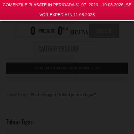
COMENZILE PLASATE IN PERIOADA 31.07..2026 - 10.08.2026, SE
VOR EXPEDIA IN 11.08.2026
0
0
00
PRODUSE
COS GOL
LEI CU TVA
>> ALEGETI CATEGORIA DE PRODUSE <<
Home Page
|
Posts tagged "tuburi pentru tigari"
Tuburi Tigari