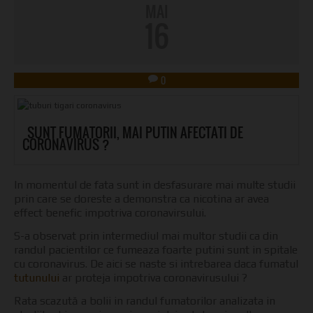
MAI
16
0
SUNT FUMATORII, MAI PUTIN AFECTATI DE
CORONAVIRUS ?
In momentul de fata sunt in desfasurare mai multe studii
prin care se doreste a demonstra ca nicotina ar avea
effect benefic impotriva coronavirsului.
S-a observat prin intermediul mai multor studii ca din
randul pacientilor ce fumeaza foarte putini sunt in spitale
cu coronavirus. De aici se naste si intrebarea daca fumatul
tutunului
ar proteja impotriva coronavirusului ?
Rata scazută a bolii in randul fumatorilor analizata in