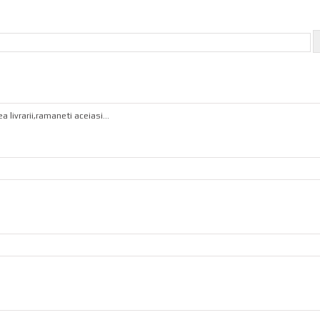
livrarii,ramaneti aceiasi...