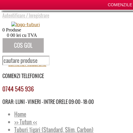
COMENZILE P
Autentificare
/
Inregistrare
0
Produse
0
00
lei cu TVA
COS GOL
COMENZI TELEFONICE
0744 545 936
ORAR: LUNI - VINERI - INTRE ORELE 09:00 - 18:00
Home
>> Tutun <<
Tuburi Țigări (Standard, Slim, Carbon)