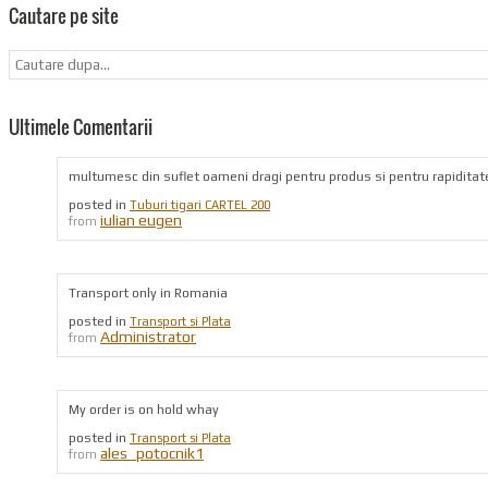
Cautare pe site
Ultimele Comentarii
multumesc din suflet oameni dragi pentru produs si pentru rapiditatea 
posted in
Tuburi tigari CARTEL 200
iulian eugen
from
Transport only in Romania
posted in
Transport si Plata
Administrator
from
My order is on hold whay
posted in
Transport si Plata
ales_potocnik1
from