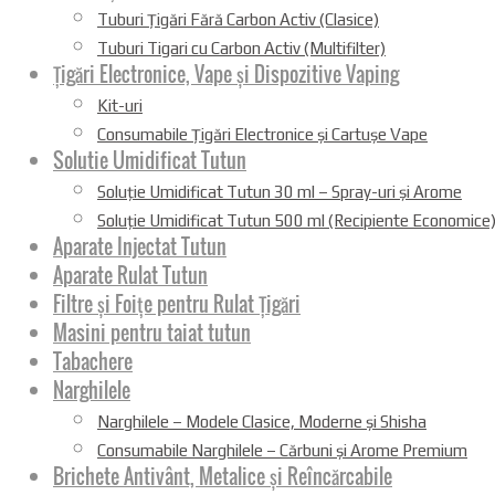
Tuburi Țigări Fără Carbon Activ (Clasice)
Tuburi Tigari cu Carbon Activ (Multifilter)
Țigări Electronice, Vape și Dispozitive Vaping
Kit-uri
Consumabile Țigări Electronice și Cartușe Vape
Solutie Umidificat Tutun
Soluție Umidificat Tutun 30 ml – Spray-uri și Arome
Soluție Umidificat Tutun 500 ml (Recipiente Economice
Aparate Injectat Tutun
Aparate Rulat Tutun
Filtre și Foițe pentru Rulat Țigări
Masini pentru taiat tutun
Tabachere
Narghilele
Narghilele – Modele Clasice, Moderne și Shisha
Consumabile Narghilele – Cărbuni și Arome Premium
Brichete Antivânt, Metalice și Reîncărcabile