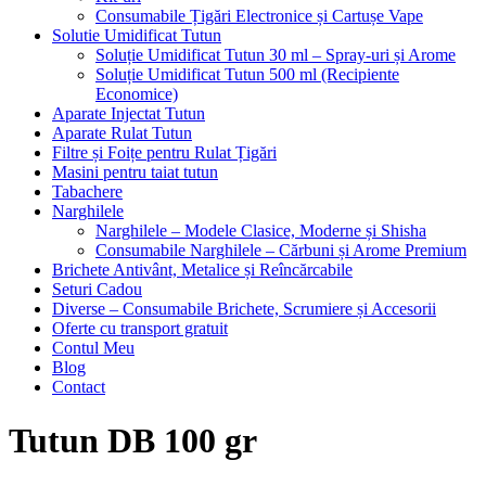
Consumabile Țigări Electronice și Cartușe Vape
Solutie Umidificat Tutun
Soluție Umidificat Tutun 30 ml – Spray-uri și Arome
Soluție Umidificat Tutun 500 ml (Recipiente
Economice)
Aparate Injectat Tutun
Aparate Rulat Tutun
Filtre și Foițe pentru Rulat Țigări
Masini pentru taiat tutun
Tabachere
Narghilele
Narghilele – Modele Clasice, Moderne și Shisha
Consumabile Narghilele – Cărbuni și Arome Premium
Brichete Antivânt, Metalice și Reîncărcabile
Seturi Cadou
Diverse – Consumabile Brichete, Scrumiere și Accesorii
Oferte cu transport gratuit
Contul Meu
Blog
Contact
Tutun DB 100 gr