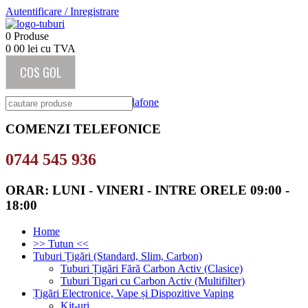
Autentificare
/
Inregistrare
0
Produse
0
00
lei cu TVA
COS GOL
COMENZI TELEFONICE
0744 545 936
ORAR: LUNI - VINERI - INTRE ORELE 09:00 -
18:00
Home
>> Tutun <<
Tuburi Țigări (Standard, Slim, Carbon)
Tuburi Țigări Fără Carbon Activ (Clasice)
Tuburi Tigari cu Carbon Activ (Multifilter)
Țigări Electronice, Vape și Dispozitive Vaping
Kit-uri