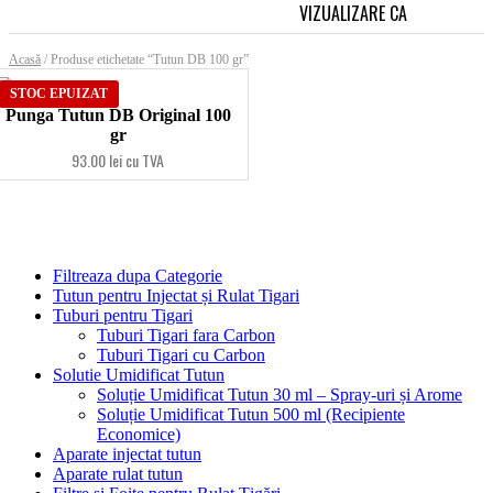
VIZUALIZARE CA
GRID
L
Acasă
/ Produse etichetate “Tutun DB 100 gr”
STOC EPUIZAT
Punga Tutun DB Original 100
gr
93.00 lei cu TVA
Filtreaza dupa Categorie
Tutun pentru Injectat și Rulat Tigari
Tuburi pentru Tigari
Tuburi Tigari fara Carbon
Tuburi Tigari cu Carbon
Solutie Umidificat Tutun
Soluție Umidificat Tutun 30 ml – Spray-uri și Arome
Soluție Umidificat Tutun 500 ml (Recipiente
Economice)
Aparate injectat tutun
Aparate rulat tutun