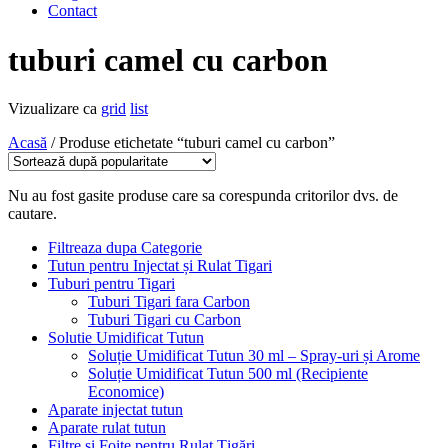
Contact
tuburi camel cu carbon
Vizualizare ca
grid
list
Acasă
/ Produse etichetate “tuburi camel cu carbon”
Nu au fost gasite produse care sa corespunda critorilor dvs. de
cautare.
Filtreaza dupa Categorie
Tutun pentru Injectat și Rulat Tigari
Tuburi pentru Tigari
Tuburi Tigari fara Carbon
Tuburi Tigari cu Carbon
Solutie Umidificat Tutun
Soluție Umidificat Tutun 30 ml – Spray-uri și Arome
Soluție Umidificat Tutun 500 ml (Recipiente
Economice)
Aparate injectat tutun
Aparate rulat tutun
Filtre și Foițe pentru Rulat Țigări