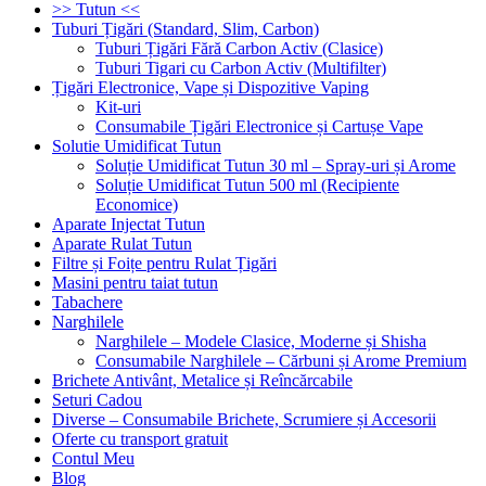
>> Tutun <<
Tuburi Țigări (Standard, Slim, Carbon)
Tuburi Țigări Fără Carbon Activ (Clasice)
Tuburi Tigari cu Carbon Activ (Multifilter)
Țigări Electronice, Vape și Dispozitive Vaping
Kit-uri
Consumabile Țigări Electronice și Cartușe Vape
Solutie Umidificat Tutun
Soluție Umidificat Tutun 30 ml – Spray-uri și Arome
Soluție Umidificat Tutun 500 ml (Recipiente
Economice)
Aparate Injectat Tutun
Aparate Rulat Tutun
Filtre și Foițe pentru Rulat Țigări
Masini pentru taiat tutun
Tabachere
Narghilele
Narghilele – Modele Clasice, Moderne și Shisha
Consumabile Narghilele – Cărbuni și Arome Premium
Brichete Antivânt, Metalice și Reîncărcabile
Seturi Cadou
Diverse – Consumabile Brichete, Scrumiere și Accesorii
Oferte cu transport gratuit
Contul Meu
Blog