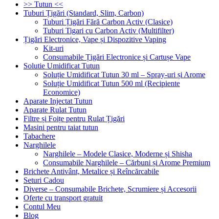
>> Tutun <<
Tuburi Țigări (Standard, Slim, Carbon)
Tuburi Țigări Fără Carbon Activ (Clasice)
Tuburi Tigari cu Carbon Activ (Multifilter)
Țigări Electronice, Vape și Dispozitive Vaping
Kit-uri
Consumabile Țigări Electronice și Cartușe Vape
Solutie Umidificat Tutun
Soluție Umidificat Tutun 30 ml – Spray-uri și Arome
Soluție Umidificat Tutun 500 ml (Recipiente
Economice)
Aparate Injectat Tutun
Aparate Rulat Tutun
Filtre și Foițe pentru Rulat Țigări
Masini pentru taiat tutun
Tabachere
Narghilele
Narghilele – Modele Clasice, Moderne și Shisha
Consumabile Narghilele – Cărbuni și Arome Premium
Brichete Antivânt, Metalice și Reîncărcabile
Seturi Cadou
Diverse – Consumabile Brichete, Scrumiere și Accesorii
Oferte cu transport gratuit
Contul Meu
Blog