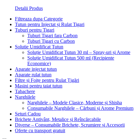
Detalii Produs
Filtreaza dupa Categorie
Tutun pentru Injectat și Rulat Tigari
Tuburi pentru Tigari
Tuburi Tigari fara Carbon
Tuburi Tigari cu Carbon
Solutie Umidificat Tutun
Soluție Umidificat Tutun 30 ml – Spray-uri și Arome
Soluție Umidificat Tutun 500 ml (Recipiente
Economice)
Aparate injectat tutun
Aparate rulat tutun
Filtre și Foițe pentru Rulat Țigări
Masini pentru taiat tutun
Tabachere
Narghilele
Narghilele – Modele Clasice, Moderne și Shisha
Consumabile Narghilele – Cărbuni și Arome Premium
Seturi Cadou
Brichete Antivânt, Metalice și Reîncărcabile
Diverse – Consumabile Brichete, Scrumiere și Accesorii
Oferte cu transport gratuit