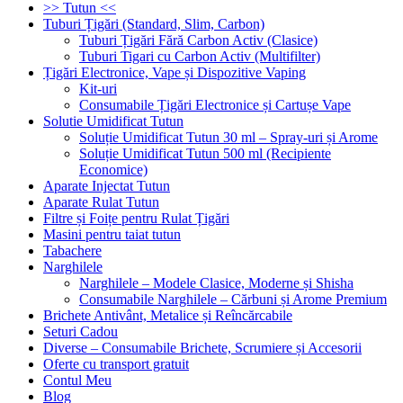
>> Tutun <<
Tuburi Țigări (Standard, Slim, Carbon)
Tuburi Țigări Fără Carbon Activ (Clasice)
Tuburi Tigari cu Carbon Activ (Multifilter)
Țigări Electronice, Vape și Dispozitive Vaping
Kit-uri
Consumabile Țigări Electronice și Cartușe Vape
Solutie Umidificat Tutun
Soluție Umidificat Tutun 30 ml – Spray-uri și Arome
Soluție Umidificat Tutun 500 ml (Recipiente
Economice)
Aparate Injectat Tutun
Aparate Rulat Tutun
Filtre și Foițe pentru Rulat Țigări
Masini pentru taiat tutun
Tabachere
Narghilele
Narghilele – Modele Clasice, Moderne și Shisha
Consumabile Narghilele – Cărbuni și Arome Premium
Brichete Antivânt, Metalice și Reîncărcabile
Seturi Cadou
Diverse – Consumabile Brichete, Scrumiere și Accesorii
Oferte cu transport gratuit
Contul Meu
Blog