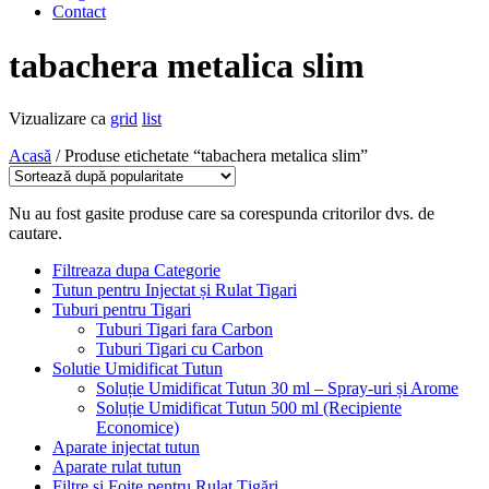
Contact
tabachera metalica slim
Vizualizare ca
grid
list
Acasă
/ Produse etichetate “tabachera metalica slim”
Nu au fost gasite produse care sa corespunda critorilor dvs. de
cautare.
Filtreaza dupa Categorie
Tutun pentru Injectat și Rulat Tigari
Tuburi pentru Tigari
Tuburi Tigari fara Carbon
Tuburi Tigari cu Carbon
Solutie Umidificat Tutun
Soluție Umidificat Tutun 30 ml – Spray-uri și Arome
Soluție Umidificat Tutun 500 ml (Recipiente
Economice)
Aparate injectat tutun
Aparate rulat tutun
Filtre și Foițe pentru Rulat Țigări