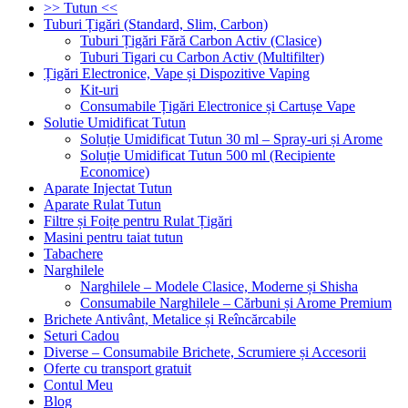
>> Tutun <<
Tuburi Țigări (Standard, Slim, Carbon)
Tuburi Țigări Fără Carbon Activ (Clasice)
Tuburi Tigari cu Carbon Activ (Multifilter)
Țigări Electronice, Vape și Dispozitive Vaping
Kit-uri
Consumabile Țigări Electronice și Cartușe Vape
Solutie Umidificat Tutun
Soluție Umidificat Tutun 30 ml – Spray-uri și Arome
Soluție Umidificat Tutun 500 ml (Recipiente
Economice)
Aparate Injectat Tutun
Aparate Rulat Tutun
Filtre și Foițe pentru Rulat Țigări
Masini pentru taiat tutun
Tabachere
Narghilele
Narghilele – Modele Clasice, Moderne și Shisha
Consumabile Narghilele – Cărbuni și Arome Premium
Brichete Antivânt, Metalice și Reîncărcabile
Seturi Cadou
Diverse – Consumabile Brichete, Scrumiere și Accesorii
Oferte cu transport gratuit
Contul Meu
Blog