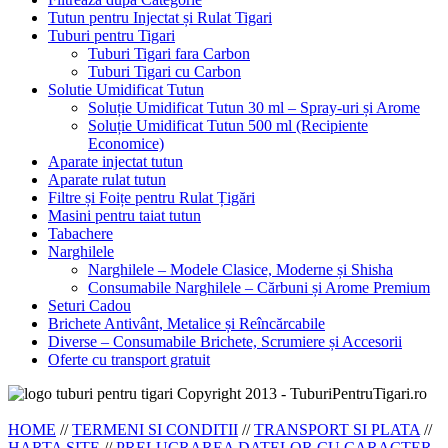
Tutun pentru Injectat și Rulat Tigari
Tuburi pentru Tigari
Tuburi Tigari fara Carbon
Tuburi Tigari cu Carbon
Solutie Umidificat Tutun
Soluție Umidificat Tutun 30 ml – Spray-uri și Arome
Soluție Umidificat Tutun 500 ml (Recipiente
Economice)
Aparate injectat tutun
Aparate rulat tutun
Filtre și Foițe pentru Rulat Țigări
Masini pentru taiat tutun
Tabachere
Narghilele
Narghilele – Modele Clasice, Moderne și Shisha
Consumabile Narghilele – Cărbuni și Arome Premium
Seturi Cadou
Brichete Antivânt, Metalice și Reîncărcabile
Diverse – Consumabile Brichete, Scrumiere și Accesorii
Oferte cu transport gratuit
Copyright 2013 - TuburiPentruTigari.ro
HOME
//
TERMENI SI CONDITII
//
TRANSPORT SI PLATA
//
HARTA SITE
//
PRELUCRAREA DATELOR CU CARACTER