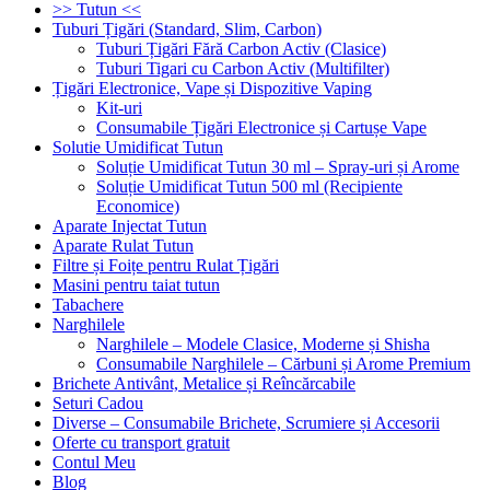
>> Tutun <<
Tuburi Țigări (Standard, Slim, Carbon)
Tuburi Țigări Fără Carbon Activ (Clasice)
Tuburi Tigari cu Carbon Activ (Multifilter)
Țigări Electronice, Vape și Dispozitive Vaping
Kit-uri
Consumabile Țigări Electronice și Cartușe Vape
Solutie Umidificat Tutun
Soluție Umidificat Tutun 30 ml – Spray-uri și Arome
Soluție Umidificat Tutun 500 ml (Recipiente
Economice)
Aparate Injectat Tutun
Aparate Rulat Tutun
Filtre și Foițe pentru Rulat Țigări
Masini pentru taiat tutun
Tabachere
Narghilele
Narghilele – Modele Clasice, Moderne și Shisha
Consumabile Narghilele – Cărbuni și Arome Premium
Brichete Antivânt, Metalice și Reîncărcabile
Seturi Cadou
Diverse – Consumabile Brichete, Scrumiere și Accesorii
Oferte cu transport gratuit
Contul Meu
Blog