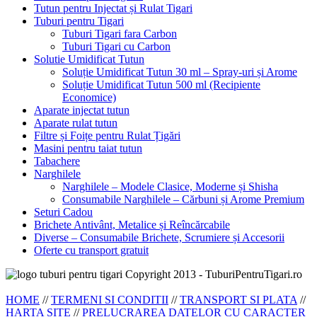
Tutun pentru Injectat și Rulat Tigari
Tuburi pentru Tigari
Tuburi Tigari fara Carbon
Tuburi Tigari cu Carbon
Solutie Umidificat Tutun
Soluție Umidificat Tutun 30 ml – Spray-uri și Arome
Soluție Umidificat Tutun 500 ml (Recipiente
Economice)
Aparate injectat tutun
Aparate rulat tutun
Filtre și Foițe pentru Rulat Țigări
Masini pentru taiat tutun
Tabachere
Narghilele
Narghilele – Modele Clasice, Moderne și Shisha
Consumabile Narghilele – Cărbuni și Arome Premium
Seturi Cadou
Brichete Antivânt, Metalice și Reîncărcabile
Diverse – Consumabile Brichete, Scrumiere și Accesorii
Oferte cu transport gratuit
Copyright 2013 - TuburiPentruTigari.ro
HOME
//
TERMENI SI CONDITII
//
TRANSPORT SI PLATA
//
HARTA SITE
//
PRELUCRAREA DATELOR CU CARACTER