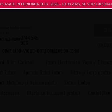
LASATE IN PERIOADA 31.07..2026 - 10.08.2026, SE VOR EXPEDIA I
COS
0744 545
ZI TELEFONICE
936
ORAR: LUNI - VINERI - INTRE ORELE 09:00 - 18:00
rd, Slim, Carbon)
Țigări Electronice, Vape și Dispoz
at Tutun
Aparate Rulat Tutun
Filtre și Foițe pentru
nt, Metalice și Reîncărcabile
Seturi Cadou
 Accesorii
Oferte cu transport gratuit
Contul Meu