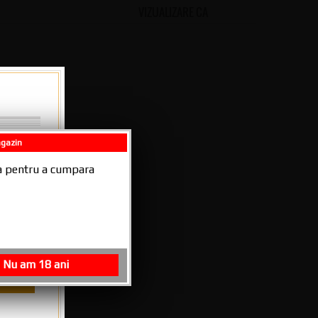
VIZUALIZARE CA
GRID
LIST
agazin
026 -
ala pentru a cumpara
Nu am 18 ani