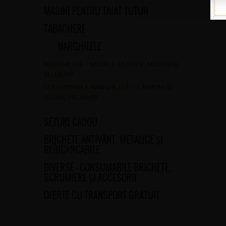
MASINI PENTRU TAIAT TUTUN
TABACHERE
NARGHILELE
NARGHILELE – MODELE CLASICE, MODERNE
ȘI SHISHA
CONSUMABILE NARGHILELE – CĂRBUNI ȘI
AROME PREMIUM
SETURI CADOU
BRICHETE ANTIVÂNT, METALICE ȘI
REÎNCĂRCABILE
DIVERSE – CONSUMABILE BRICHETE,
SCRUMIERE ȘI ACCESORII
OFERTE CU TRANSPORT GRATUIT