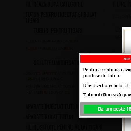
FILTREAZA DUPA CATEGORIE
FILTRE 
TUTUN PENTRU INJECTAT ȘI RULAT
Acasă
/ P
TIGARI
TUBURI PENTRU TIGARI
TUBURI TIGARI FARA CARBON
Bax 
TUBURI TIGARI CU CARBON
Aten
SOLUTIE UMIDIFICAT TUTUN
Pentru a continua navig
SOLUȚIE UMIDIFICAT TUTUN 30 ML –
produse de tutun.
SPRAY-URI ȘI AROME
Directiva Consiliului 
SOLUȚIE UMIDIFICAT TUTUN 500 ML
(RECIPIENTE ECONOMICE)
Tutunul dăunează grav 
APARATE INJECTAT TUTUN
Da, am peste 18
APARATE RULAT TUTUN
FILTRE ȘI FOIȚE PENTRU RULAT ȚIGĂRI