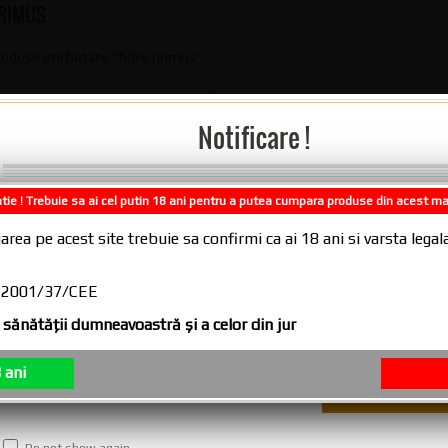
PRIMUS
roduse etichetate “filtre primus”
Notificare !
tuburi tigari Primus Multifilter
300.00 lei cu TVA
tie ! Trebuie sa ai cel putin 18 ani pentru a putea cumpara produse din acest m
Comenzile plasate in intervalul 31.07.2
area pe acest site trebuie sa confirmi ca ai 18 ani si varsta leg
10.08.2026, se vor expedia incepand cu
11.08.2026
CE 2001/37/CEE
sănătăţii dumneavoastră şi a celor din jur
 ani
Do not show again