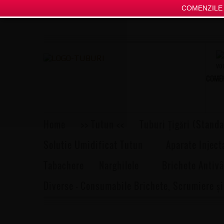
COMENZILE P
COMEN
Home
>> Tutun <<
Tuburi Țigări (Standa
Solutie Umidificat Tutun
Aparate Inject
Tabachere
Narghilele
Brichete Antivâ
Diverse – Consumabile Brichete, Scrumiere și