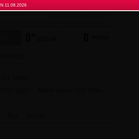
N 11.08.2026
AUTENTIFICARE
/
INREGISTRARE
0
0
00
 GOL
PRODUSE
LEI CU TVA
itive Vaping
 Rulat Țigări
Masini pentru taiat tutun
Blog
Contact