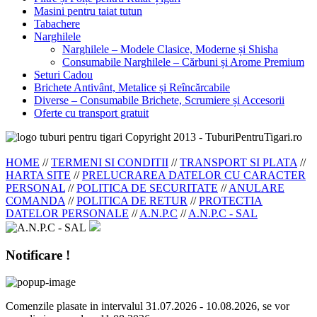
Masini pentru taiat tutun
Tabachere
Narghilele
Narghilele – Modele Clasice, Moderne și Shisha
Consumabile Narghilele – Cărbuni și Arome Premium
Seturi Cadou
Brichete Antivânt, Metalice și Reîncărcabile
Diverse – Consumabile Brichete, Scrumiere și Accesorii
Oferte cu transport gratuit
Copyright 2013 - TuburiPentruTigari.ro
HOME
//
TERMENI SI CONDITII
//
TRANSPORT SI PLATA
//
HARTA SITE
//
PRELUCRAREA DATELOR CU CARACTER
PERSONAL
//
POLITICA DE SECURITATE
//
ANULARE
COMANDA
//
POLITICA DE RETUR
//
PROTECTIA
DATELOR PERSONALE
//
A.N.P.C
//
A.N.P.C - SAL
Notificare !
Comenzile plasate in intervalul 31.07.2026 - 10.08.2026, se vor