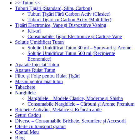
>> Tutun <<
Tuburi Țigări (Standard, Slim, Carbon)
Tuburi Țigări Fără Carbon Activ (Clasice)
Tuburi Tigari cu Carbon Activ (Multifilter)
Țigări Electronice, Vape și Dispozitive Vaping
Kit-uri
Consumabile Țigări Electronice și Cartușe Vape
Solutie Umidificat Tutun
Soluție Umidificat Tutun 30 ml – Spray-uri și Arome
Soluție Umidificat Tutun 500 ml (Recipiente
Economice)
Aparate Injectat Tutun
Aparate Rulat Tutun
Filtre și Foițe pentru Rulat Țigări
Masini pentru taiat tutun
Tabachere
Narghilele
Narghilele – Modele Clasice, Moderne și Shisha
Consumabile Narghilele – Cărbuni și Arome Premium
Brichete Antivânt, Metalice și Reîncărcabile
Seturi Cadou
Diverse – Consumabile Brichete, Scrumiere și Accesorii
Oferte cu transport gratuit
Contul Meu
Blog