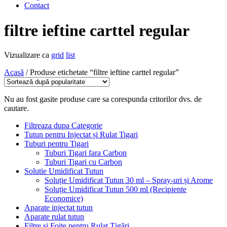
Contact
filtre ieftine carttel regular
Vizualizare ca
grid
list
Acasă
/ Produse etichetate “filtre ieftine carttel regular”
Nu au fost gasite produse care sa corespunda critorilor dvs. de
cautare.
Filtreaza dupa Categorie
Tutun pentru Injectat și Rulat Tigari
Tuburi pentru Tigari
Tuburi Tigari fara Carbon
Tuburi Tigari cu Carbon
Solutie Umidificat Tutun
Soluție Umidificat Tutun 30 ml – Spray-uri și Arome
Soluție Umidificat Tutun 500 ml (Recipiente
Economice)
Aparate injectat tutun
Aparate rulat tutun
Filtre și Foițe pentru Rulat Țigări