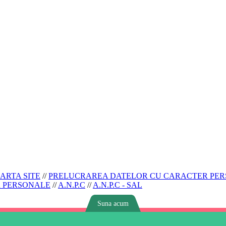
ARTA SITE
//
PRELUCRAREA DATELOR CU CARACTER PE
R PERSONALE
//
A.N.P.C
//
A.N.P.C - SAL
Suna acum