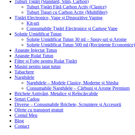
Tuburi Țigări (Standard, Slim, Carbon)
Tuburi Țigări Fără Carbon Activ (Clasice)
Tuburi Tigari cu Carbon Activ (Multifilter)
Țigări Electronice, Vape și Dispozitive Vaping
Kit-uri
Consumabile Țigări Electronice și Cartușe Vape
Solutie Umidificat Tutun
Soluție Umidificat Tutun 30 ml – Spray-uri și Arome
Soluție Umidificat Tutun 500 ml (Recipiente Economice)
Aparate Injectat Tutun
Aparate Rulat Tutun
Filtre și Foițe pentru Rulat Țigări
Masini pentru taiat tutun
Tabachere
Narghilele
Narghilele – Modele Clasice, Moderne și Shisha
Consumabile Narghilele – Cărbuni și Arome Premium
Brichete Antivânt, Metalice și Reîncărcabile
Seturi Cadou
Diverse – Consumabile Brichete, Scrumiere și Accesorii
Oferte cu transport gratuit
Contul Meu
Blog
Contact