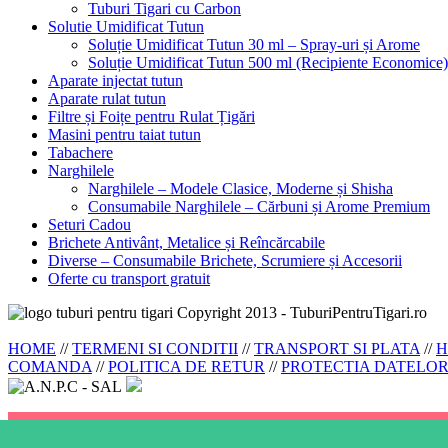
Tuburi Tigari cu Carbon
Solutie Umidificat Tutun
Soluție Umidificat Tutun 30 ml – Spray-uri și Arome
Soluție Umidificat Tutun 500 ml (Recipiente Economice)
Aparate injectat tutun
Aparate rulat tutun
Filtre și Foițe pentru Rulat Țigări
Masini pentru taiat tutun
Tabachere
Narghilele
Narghilele – Modele Clasice, Moderne și Shisha
Consumabile Narghilele – Cărbuni și Arome Premium
Seturi Cadou
Brichete Antivânt, Metalice și Reîncărcabile
Diverse – Consumabile Brichete, Scrumiere și Accesorii
Oferte cu transport gratuit
Copyright 2013 - TuburiPentruTigari.ro
HOME
//
TERMENI SI CONDITII
//
TRANSPORT SI PLATA
//
H
COMANDA
//
POLITICA DE RETUR
//
PROTECTIA DATELO