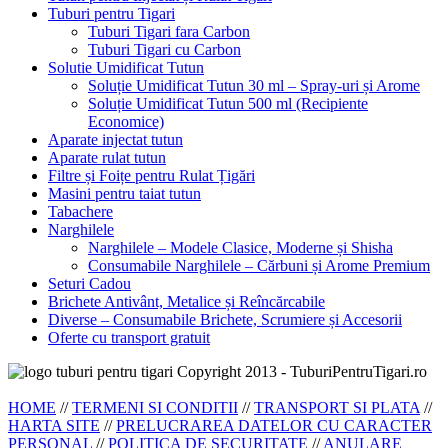
Tuburi pentru Tigari
Tuburi Tigari fara Carbon
Tuburi Tigari cu Carbon
Solutie Umidificat Tutun
Soluție Umidificat Tutun 30 ml – Spray-uri și Arome
Soluție Umidificat Tutun 500 ml (Recipiente
Economice)
Aparate injectat tutun
Aparate rulat tutun
Filtre și Foițe pentru Rulat Țigări
Masini pentru taiat tutun
Tabachere
Narghilele
Narghilele – Modele Clasice, Moderne și Shisha
Consumabile Narghilele – Cărbuni și Arome Premium
Seturi Cadou
Brichete Antivânt, Metalice și Reîncărcabile
Diverse – Consumabile Brichete, Scrumiere și Accesorii
Oferte cu transport gratuit
Copyright 2013 - TuburiPentruTigari.ro
HOME
//
TERMENI SI CONDITII
//
TRANSPORT SI PLATA
//
HARTA SITE
//
PRELUCRAREA DATELOR CU CARACTER
PERSONAL
//
POLITICA DE SECURITATE
//
ANULARE