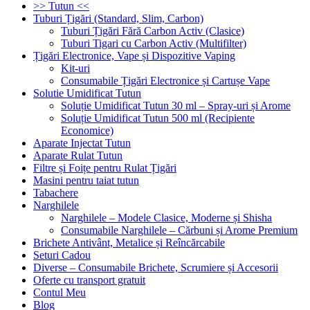
>> Tutun <<
Tuburi Țigări (Standard, Slim, Carbon)
Tuburi Țigări Fără Carbon Activ (Clasice)
Tuburi Tigari cu Carbon Activ (Multifilter)
Țigări Electronice, Vape și Dispozitive Vaping
Kit-uri
Consumabile Țigări Electronice și Cartușe Vape
Solutie Umidificat Tutun
Soluție Umidificat Tutun 30 ml – Spray-uri și Arome
Soluție Umidificat Tutun 500 ml (Recipiente
Economice)
Aparate Injectat Tutun
Aparate Rulat Tutun
Filtre și Foițe pentru Rulat Țigări
Masini pentru taiat tutun
Tabachere
Narghilele
Narghilele – Modele Clasice, Moderne și Shisha
Consumabile Narghilele – Cărbuni și Arome Premium
Brichete Antivânt, Metalice și Reîncărcabile
Seturi Cadou
Diverse – Consumabile Brichete, Scrumiere și Accesorii
Oferte cu transport gratuit
Contul Meu
Blog