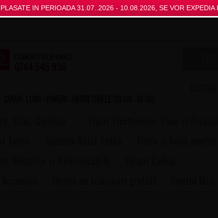
LASATE IN PERIOADA 31.07..2026 - 10.08.2026, SE VOR EXPEDIA I
COMENZI TELEFONICE
COS
0744 545 936
ORAR: LUNI - VINERI - INTRE ORELE 09:00 - 18:00
rd, Slim, Carbon)
Țigări Electronice, Vape și Dispoz
at Tutun
Aparate Rulat Tutun
Filtre și Foițe pentru
nt, Metalice și Reîncărcabile
Seturi Cadou
 Accesorii
Oferte cu transport gratuit
Contul Meu