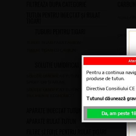
FILTREAZA DUPA CATEGORIE
CARBUNI
TUTUN PENTRU INJECTAT ȘI RULAT
Acasă
/ P
TIGARI
TUBURI PENTRU TIGARI
carbuni 
TUBURI TIGARI FARA CARBON
TUBURI TIGARI CU CARBON
Aten
SOLUTIE UMIDIFICAT TUTUN
Pentru a continua navig
SOLUȚIE UMIDIFICAT TUTUN 30 ML –
produse de tutun.
SPRAY-URI ȘI AROME
Directiva Consiliului 
SOLUȚIE UMIDIFICAT TUTUN 500 ML
(RECIPIENTE ECONOMICE)
Tutunul dăunează grav 
APARATE INJECTAT TUTUN
Da, am peste 18
APARATE RULAT TUTUN
FILTRE ȘI FOIȚE PENTRU RULAT ȚIGĂRI