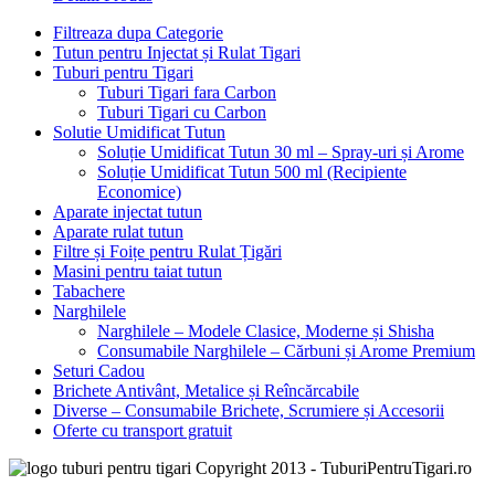
Filtreaza dupa Categorie
Tutun pentru Injectat și Rulat Tigari
Tuburi pentru Tigari
Tuburi Tigari fara Carbon
Tuburi Tigari cu Carbon
Solutie Umidificat Tutun
Soluție Umidificat Tutun 30 ml – Spray-uri și Arome
Soluție Umidificat Tutun 500 ml (Recipiente
Economice)
Aparate injectat tutun
Aparate rulat tutun
Filtre și Foițe pentru Rulat Țigări
Masini pentru taiat tutun
Tabachere
Narghilele
Narghilele – Modele Clasice, Moderne și Shisha
Consumabile Narghilele – Cărbuni și Arome Premium
Seturi Cadou
Brichete Antivânt, Metalice și Reîncărcabile
Diverse – Consumabile Brichete, Scrumiere și Accesorii
Oferte cu transport gratuit
Copyright 2013 - TuburiPentruTigari.ro