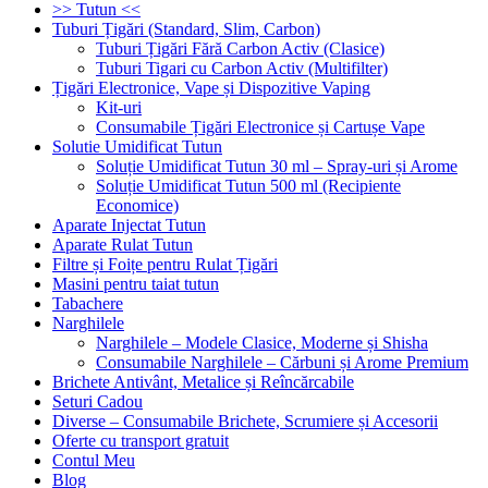
>> Tutun <<
Tuburi Țigări (Standard, Slim, Carbon)
Tuburi Țigări Fără Carbon Activ (Clasice)
Tuburi Tigari cu Carbon Activ (Multifilter)
Țigări Electronice, Vape și Dispozitive Vaping
Kit-uri
Consumabile Țigări Electronice și Cartușe Vape
Solutie Umidificat Tutun
Soluție Umidificat Tutun 30 ml – Spray-uri și Arome
Soluție Umidificat Tutun 500 ml (Recipiente
Economice)
Aparate Injectat Tutun
Aparate Rulat Tutun
Filtre și Foițe pentru Rulat Țigări
Masini pentru taiat tutun
Tabachere
Narghilele
Narghilele – Modele Clasice, Moderne și Shisha
Consumabile Narghilele – Cărbuni și Arome Premium
Brichete Antivânt, Metalice și Reîncărcabile
Seturi Cadou
Diverse – Consumabile Brichete, Scrumiere și Accesorii
Oferte cu transport gratuit
Contul Meu
Blog