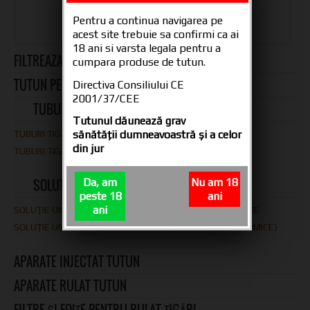
Pentru a continua navigarea pe
acest site trebuie sa confirmi ca ai
DETALII PRODUS
18 ani si varsta legala pentru a
FILTREAZA DUPA CATEGORIE
cumpara produse de tutun.
TUTUN PENTRU INJECTAT ȘI RULAT TIGARI
Directiva Consiliului CE
2001/37/CEE
TUBURI PENTRU TIGARI
Tutunul dăunează grav
TUBURI TIGARI FARA CARBON
sănătăţii dumneavoastră şi a celor
din jur
TUBURI TIGARI CU CARBON
Da, am
Nu am 18
SOLUTIE UMIDIFICAT TUTUN
peste 18
ani
ani
SOLUȚIE UMIDIFICAT TUTUN 30 ML – SPRAY-URI ȘI AROME
SOLUȚIE UMIDIFICAT TUTUN 500 ML (RECIPIENTE ECONOMICE)
APARATE INJECTAT TUTUN
APARATE RULAT TUTUN