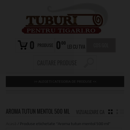
0
0
00
PRODUSE
COS GOL
LEI CU TVA
>> ALEGETI CATEGORIA DE PRODUSE <<
AROMA TUTUN MENTOL 500 ML
VIZUALIZARE CA
GRID
LI
Acasă
/ Produse etichetate “Aroma tutun mentol 500 ml”