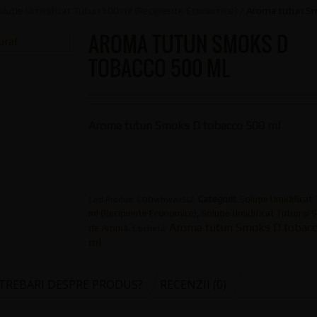
oluție Umidificat Tutun 500 ml (Recipiente Economice)
/ Aroma tutun Sm
AROMA TUTUN SMOKS D
TOBACCO 500 ML
Aroma tutun Smoks D tobacco 500 ml
Categorii:
Soluție Umidificat
Cod Produs:
CODwhwax5l2
.
ml (Recipiente Economice)
,
Soluție Umidificat Tutun și S
Aroma tutun Smoks D tobacc
de Aromă
.
Etichetă:
ml
.
NTREBARI DESPRE PRODUS?
RECENZII (0)