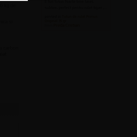
E fun tutun foarte bine taiat,
50 kg de
subtire, perfect pentru rulat tigari ;...
posted in
Tutun de rulat Primus
ica si
Original 35 gr
Preda Cristian
from
cu carbon
aiat