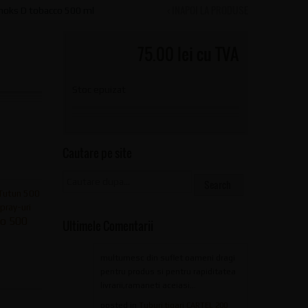
‹ INAPOI LA PRODUSE
oks D tobacco 500 ml
75.00 lei cu TVA
Stoc epuizat
Cautare pe site
 Tutun 500
pray-uri
o 500
Ultimele Comentarii
multumesc din suflet oameni dragi
pentru produs si pentru rapiditatea
livrarii,ramaneti aceiasi...
posted in
Tuburi tigari CARTEL 200