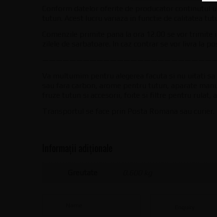
Conform datelor oferite de producator continutul u
tutun. Acest lucru variaza in functie de calitatea tut
Comenzile primite pana la ora 12.00 se vor trimite 
zilele de sarbatoare. In caz contrar se vor livra la p
——————————————————————————
Va multumim pentru alegerea facuta si nu uitati sa a
sau fara carbon, arome pentru tutun, aparate manual
fruze tutun si accesorii, foite si filtre pentru rulat
Transportul se face prin Posta Romana sau curier.
Informații adiționale
Greutate
0.600 kg