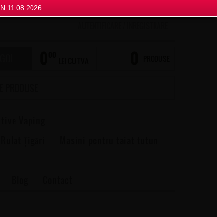
N 11.08.2026
AUTENTIFICARE
/
INREGISTRARE
0
0
00
 GOL
PRODUSE
LEI CU TVA
itive Vaping
 Rulat Țigări
Masini pentru taiat tutun
Blog
Contact