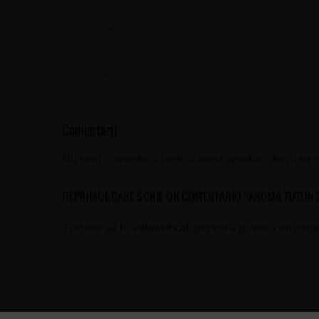
Comentarii
Nu sunt comentarii pentru acest produs, doriti sa s
FII PRIMUL CARE SCRIE UN COMENTARIU “AROMA TUTUN
Trebuie să fii
autentificat
pentru a publica un come