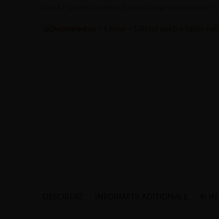
Acasă
/
Soluție Umidificat Tutun și Spray-uri de Aromă
/
S
DESCRIERE
INFORMAȚII ADIȚIONALE
AI I