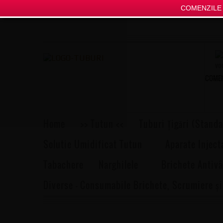
COMENZILE P
COMEN
Home
>> Tutun <<
Tuburi Țigări (Standa
Solutie Umidificat Tutun
Aparate Inject
Tabachere
Narghilele
Brichete Antivâ
Diverse – Consumabile Brichete, Scrumiere și