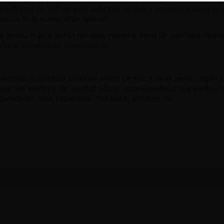
nui flacon de 500 ml este suficient pentru a aromatiza pana la 
unului si de numarul de aplicari.
in aceasi zi prin posta romana, exceptie zilele de sambata, dumin
osta in urmatoarea zi lucratoare.
——-
ccesati si celelalte produse aflate pe site: tuburi pentru tigari 
e sau electrice de injectat tutun, masini profesionale pentru t
, aparate de rulat, tabachere, mustiuce, grindere etc.