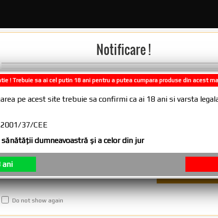
stuia, ~ SMOKS AROMA ~ da tutunului natural un gust unic,
ase
Notificare !
umiditatii tutunului.
tie ! Trebuie sa ai cel putin 18 ani pentru a putea cumpara produse din acest m
ului cu pulverizator inclus.
Comenzile plasate in intervalul 31.07.2
area pe acest site trebuie sa confirmi ca ai 18 ani si varsta leg
10.08.2026, se vor expedia incepand cu
11.08.2026
ainte de folosire. Imprastiati tutunul pe o suprafata plana, pulver
CE 2001/37/CEE
sănătăţii dumneavoastră şi a celor din jur
ient inchis minim 2-3 ore (pentru rezultate mai bune se tine pa
 ani
dura.
ului. Dupa finalizarea procesului de aromatizare, lasati tutunul
Do not show again