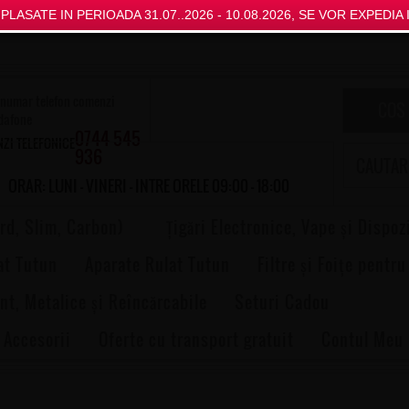
LASATE IN PERIOADA 31.07..2026 - 10.08.2026, SE VOR EXPEDIA I
COS
0744 545
ZI TELEFONICE
936
ORAR: LUNI - VINERI - INTRE ORELE 09:00 - 18:00
rd, Slim, Carbon)
Țigări Electronice, Vape și Dispoz
at Tutun
Aparate Rulat Tutun
Filtre și Foițe pentru
nt, Metalice și Reîncărcabile
Seturi Cadou
 Accesorii
Oferte cu transport gratuit
Contul Meu